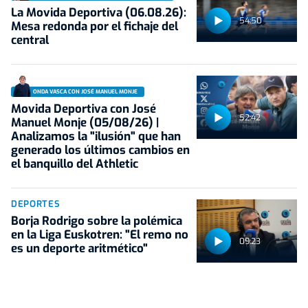
La Movida Deportiva (06.08.26):
54:50
Mesa redonda por el fichaje del
central
ONDA VASCA CON JOSÉ MANUEL MONJE
Movida Deportiva con José
52:42
Manuel Monje (05/08/26) |
Analizamos la "ilusión" que han
generado los últimos cambios en
el banquillo del Athletic
DEPORTES
Borja Rodrigo sobre la polémica
en la Liga Euskotren: "El remo no
09:23
es un deporte aritmético"