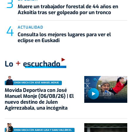
Muere un trabajador forestal de 44 años en
Azkoitia tras ser golpeado por un tronco
ACTUALIDAD
Consulta los mejores lugares para ver el
eclipse en Euskadi
+
Lo
escuchado
ONDA VASCA CON JOSÉ MANUEL MONJE
Movida Deportiva con José
51:59
Manuel Monje (06/08/26) | El
nuevo destino de Julen
Agirrezabala, una incógnita
ONDA VASCA CON JUANJO LUSA Y SAMU VALCÁRCEL