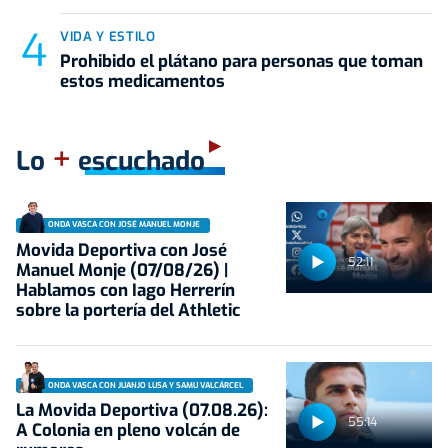
VIDA Y ESTILO
Prohibido el plátano para personas que toman
estos medicamentos
+
Lo
escuchado
ONDA VASCA CON JOSÉ MANUEL MONJE
Movida Deportiva con José
52:11
Manuel Monje (07/08/26) |
Hablamos con Iago Herrerín
sobre la portería del Athletic
ONDA VASCA CON JUANJO LUSA Y SAMU VALCÁRCEL
La Movida Deportiva (07.08.26):
55:14
A Colonia en pleno volcán de