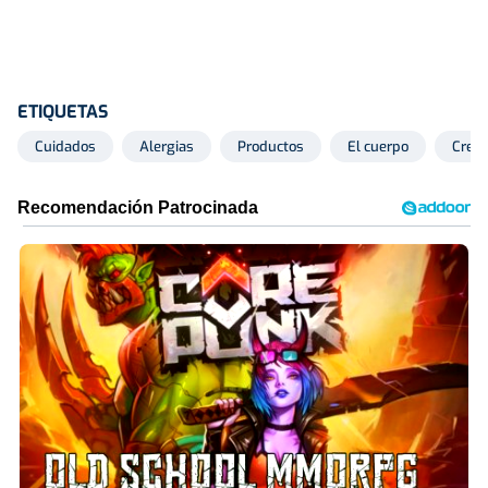
ETIQUETAS
Cuidados
Alergias
Productos
El cuerpo
Creci