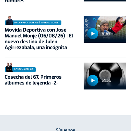
rumores
ONDA VASCA CON JOSÉ MANUEL MONJE
Movida Deportiva con José
51:59
Manuel Monje (06/08/26) | El
nuevo destino de Julen
Agirrezabala, una incógnita
COSECHA DEL 67
Cosecha del 67. Primeros
59:55
álbumes de leyenda -2-
Síguenos