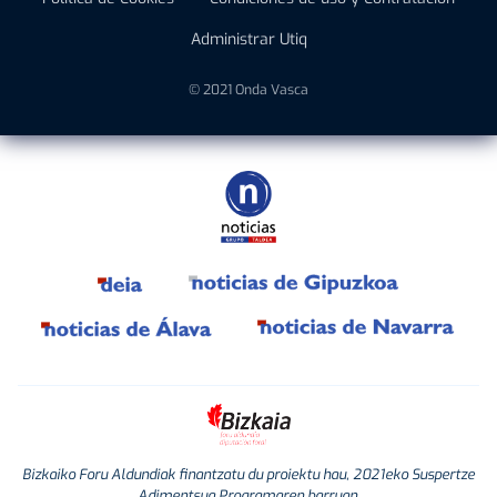
Administrar Utiq
© 2021 Onda Vasca
Bizkaiko Foru Aldundiak finantzatu du proiektu hau, 2021eko Suspertze
Adimentsua Programaren barruan.