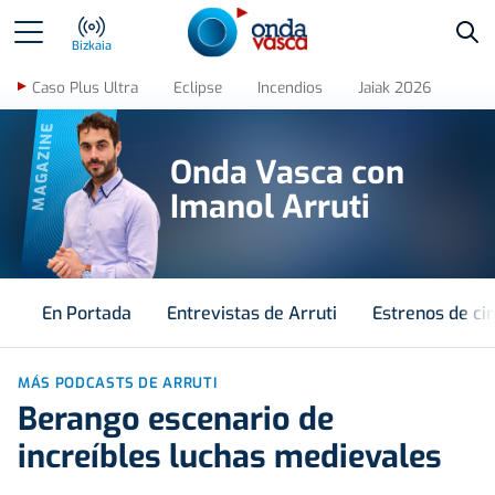
Bus
Bizkaia
Caso Plus Ultra
Eclipse
Incendios
Jaiak 2026
MAGAZINE
Onda Vasca con
Imanol Arruti
En Portada
Entrevistas de Arruti
Estrenos de ci
MÁS PODCASTS DE ARRUTI
Berango escenario de
increíbles luchas medievales