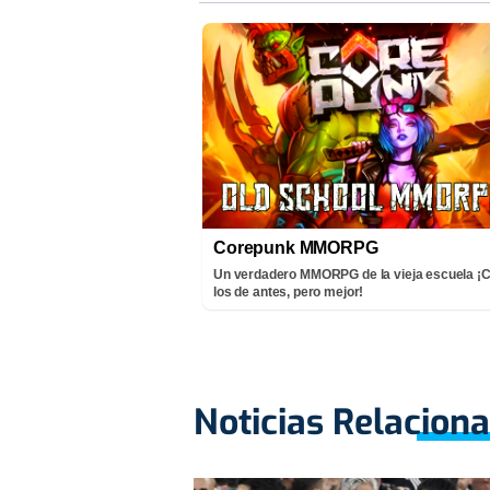
Corepunk MMORPG
Un verdadero MMORPG de la vieja escuela 
los de antes, pero mejor!
Noticias Relacion