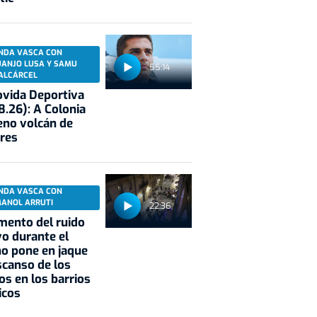
NDA VASCA CON
UANJO LUSA Y SAMU
55:14
ALCÁRCEL
vida Deportiva
8.26): A Colonia
eno volcán de
res
NDA VASCA CON
MANOL ARRUTI
22:36
mento del ruido
vo durante el
o pone en jaque
scanso de los
os en los barrios
icos