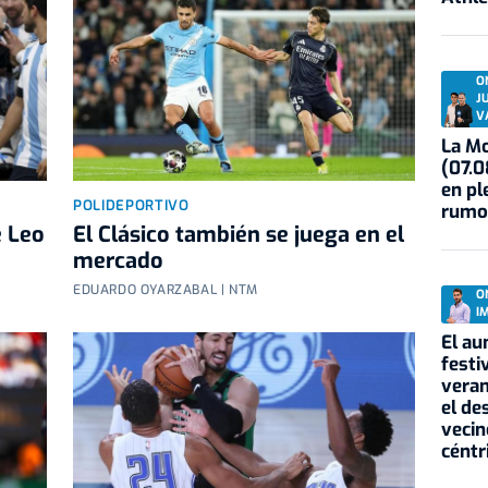
O
J
V
La Mo
(07.0
en pl
POLIDEPORTIVO
rumo
e Leo
El Clásico también se juega en el
mercado
EDUARDO OYARZABAL | NTM
O
I
El au
festi
veran
el de
vecin
céntr