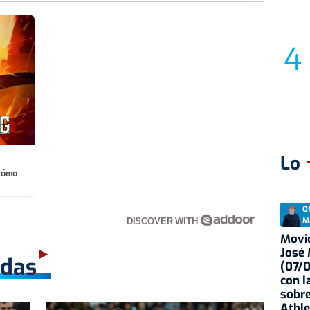
Lo
¡Cómo
O
M
DISCOVER WITH
Movid
José
adas
(07/
con I
sobre
Athle