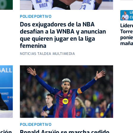
L
POLIDEPORTIVO
C
n
Dos exjugadores de la NBA
Líder
desafían a la WNBA y anuncian
Torre
ponie
que quieren jugar en la liga
maña
femenina
NOTICIAS TALDEA MULTIMEDIA
POLIDEPORTIVO
ción
Ronald Araújo se marcha cedido