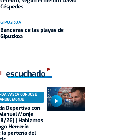
cerebro, según el médico David
Céspedes
GIPUZKOA
Banderas de las playas de
Gipuzkoa
+
escuchado
NDA VASCA CON JOSÉ
ANUEL MONJE
52:11
a Deportiva con
 Manuel Monje
08/26) | Hablamos
ago Herrerín
 la portería del
tic