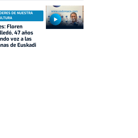
ÍDERES DE NUESTRA
ULTURA
59:55
es: Floren
lledó, 47 años
ndo voz a las
nas de Euskadi