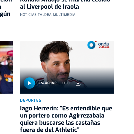
a
al Liverpool de Iraola
egún
NOTICIAS TALDEA MULTIMEDIA
19:30
ESCUCHAR
DEPORTES
Iago Herrerín: "Es entendible que
o
un portero como Agirrezabala
quiera buscarse las castañas
fuera de del Athletic"