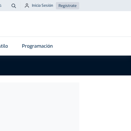
Inicia Sesión
Regístrate
6
Buscar
tilo
Programación