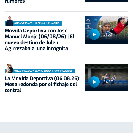
rumores
ONDA VASCA CON JOSÉ MANUEL MONJE
Movida Deportiva con José
51:59
Manuel Monje (06/08/26) | El
nuevo destino de Julen
Agirrezabala, una incógnita
ONDA VASCA CON JUANJO LUSA Y SAMU VALCÁRCEL
La Movida Deportiva (06.08.26):
54:50
Mesa redonda por el fichaje del
central