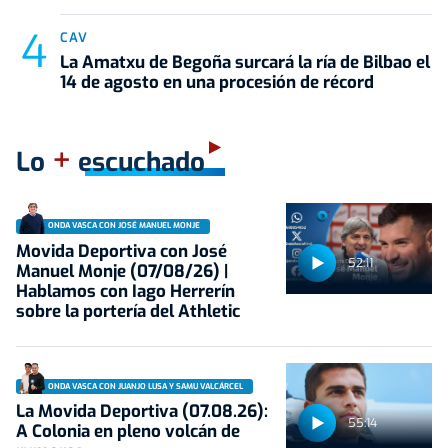
CAV
La Amatxu de Begoña surcará la ría de Bilbao el
14 de agosto en una procesión de récord
+
Lo
escuchado
ONDA VASCA CON JOSÉ MANUEL MONJE
Movida Deportiva con José
52:11
Manuel Monje (07/08/26) |
Hablamos con Iago Herrerín
sobre la portería del Athletic
ONDA VASCA CON JUANJO LUSA Y SAMU VALCÁRCEL
La Movida Deportiva (07.08.26):
55:14
A Colonia en pleno volcán de