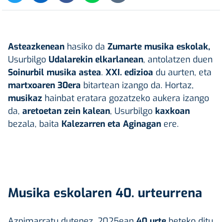
Asteazkenean
hasiko da
Zumarte musika eskolak,
Usurbilgo
Udalarekin elkarlanean
, antolatzen duen
Soinurbil musika astea
.
XXI. edizioa
du aurten, eta
martxoaren 30era
bitartean izango da. Hortaz,
musikaz
hainbat eratara gozatzeko aukera izango
da,
aretoetan zein kalean
, Usurbilgo
kaxkoan
bezala, baita
Kalezarren eta Aginagan
ere.
Musika eskolaren 40. urteurrena
Azpimarratu dutenez, 2025ean
40 urte
beteko ditu