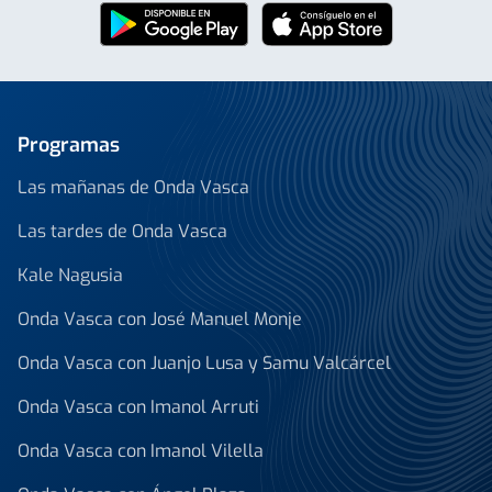
Programas
Las mañanas de Onda Vasca
Las tardes de Onda Vasca
Kale Nagusia
Onda Vasca con José Manuel Monje
Onda Vasca con Juanjo Lusa y Samu Valcárcel
Onda Vasca con Imanol Arruti
Onda Vasca con Imanol Vilella