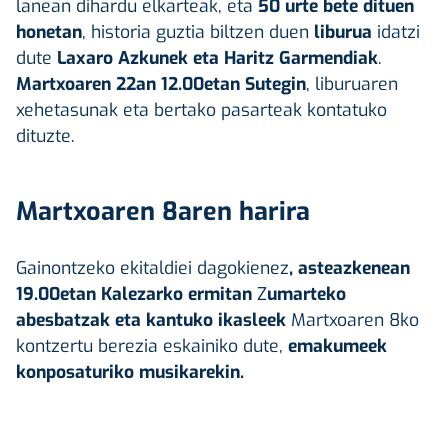
lanean dihardu elkarteak, eta
50 urte bete dituen
honetan
, historia guztia biltzen duen
liburua
idatzi
dute
Laxaro Azkunek eta Haritz Garmendiak
.
Martxoaren 22an 12.00etan Sutegin
, liburuaren
xehetasunak eta bertako pasarteak kontatuko
dituzte.
Martxoaren 8aren harira
Gainontzeko ekitaldiei dagokienez
, asteazkenean
19.00etan Kalezarko ermitan
Z
umarteko
abesbatzak eta kantuko ikasleek
Martxoaren 8ko
kontzertu berezia eskainiko dute,
emakumeek
konposaturiko musikarekin.