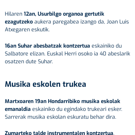
Hilaren
12an, Usurbilgo organoa gertutik
ezagutzeko
aukera paregabea izango da, Joan Luis
Atxegaren eskutik.
16an Suhar abesbatzak kontzertua
eskainiko du
Salbatore elizan. Euskal Herri osoko ia 40 abeslarik
osatzen dute Suhar.
Musika eskolen trukea
Martxoaren 19an
Hondarribiko musika eskolak
emanaldia
eskainiko du egindako trukeari esker.
Sarrerak musika eskolan eskuratu behar dira.
Zumarteko talde instrumentalen kontzertua
,