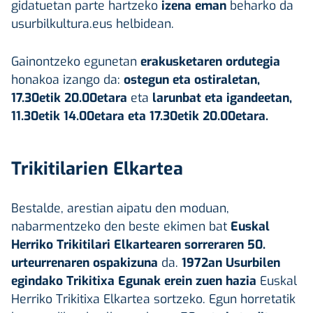
gidatuetan parte hartzeko
izena eman
beharko da
usurbilkultura.eus helbidean.
Gainontzeko egunetan
erakusketaren ordutegia
honakoa izango da:
ostegun eta ostiraletan,
17.30etik 20.00etara
eta
larunbat eta igandeetan,
11.30etik 14.00etara eta 17.30etik 20.00etara.
Trikitilarien Elkartea
Bestalde, arestian aipatu den moduan,
nabarmentzeko den beste ekimen bat
Euskal
Herriko Trikitilari Elkartearen sorreraren 50.
urteurrenaren ospakizuna
da.
1972an Usurbilen
egindako Trikitixa Egunak erein zuen hazia
Euskal
Herriko Trikitixa Elkartea sortzeko. Egun horretatik