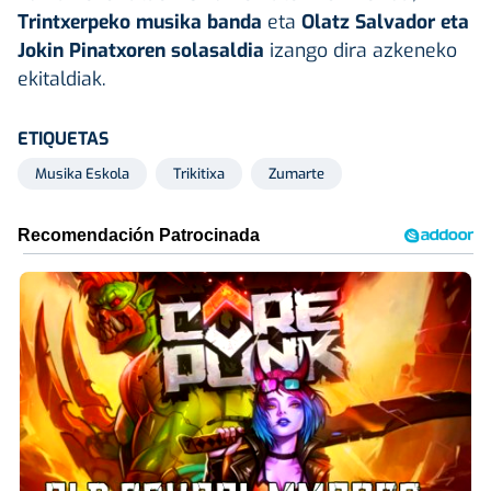
Trintxerpeko musika banda
eta
Olatz Salvador eta
Jokin Pinatxoren solasaldia
izango dira azkeneko
ekitaldiak.
ETIQUETAS
Musika Eskola
Trikitixa
Zumarte