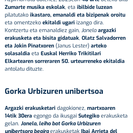
Zumarte musika eskolak
, eta
ibilbide luzean
pilatutako
ikastaro, emanaldi eta bizipenak oroitu
eta omentzeko
ekitaldi ugari
izango dira.
Kontzertu eta emanaldiez gain,
Janela
argazki
erakusketa eta bisita gidatuak
,
Olatz Salvadorren
eta Jokin Pinatxoren
(Janus Lester)
arteko
solasaldia
eta
Euskal Herriko Trikitilari
Elkartearen sorreraren 50. urteurreneko ekitaldia
antolatu dituzte.
Gorka Urbizuren unibertsoa
Argazki erakusketari
dagokionez,
martxoaren
14tik 30era
egongo da ikusgai
Sutegiko
erakusketa
gelan.
Janela, leiho bat Gorka Urbizuren
unibertsora begira
erakusketak
Ibai Arrieta del