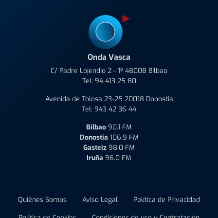
Onda Vasca
C/ Padre Lojendio 2 - 1º 48008 Bilbao
Tel:
94 413 25 80
Avenida de Tolosa 23-25 20018 Donostia
Tel:
943 42 36 44
Bilbao
90.1 FM
Donostia
106.9 FM
Gasteiz
98.0 FM
Iruña
96.0 FM
Quiénes Somos
Aviso Legal
Política de Privacidad
Política de Cookies
Condiciones de uso y Contratación