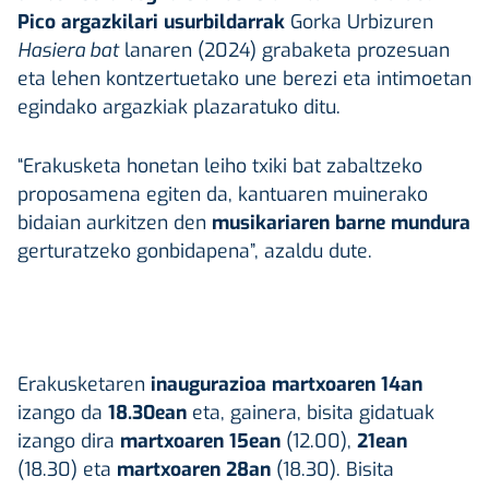
Pico argazkilari usurbildarrak
Gorka Urbizuren
Hasiera bat
lanaren (2024) grabaketa prozesuan
eta lehen kontzertuetako une berezi eta intimoetan
egindako argazkiak plazaratuko ditu.
“Erakusketa honetan leiho txiki bat zabaltzeko
proposamena egiten da, kantuaren muinerako
bidaian aurkitzen den
musikariaren barne mundura
gerturatzeko gonbidapena”, azaldu dute.
Erakusketaren
inaugurazioa martxoaren 14an
izango da
18.30ean
eta, gainera, bisita gidatuak
izango dira
martxoaren 15ean
(12.00),
21ean
(18.30) eta
martxoaren 28an
(18.30). Bisita