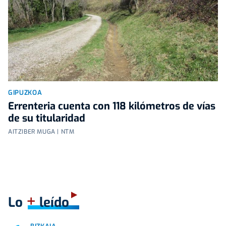
GIPUZKOA
Errenteria cuenta con 118 kilómetros de vías
de su titularidad
AITZIBER MUGA | NTM
+
Lo
leído