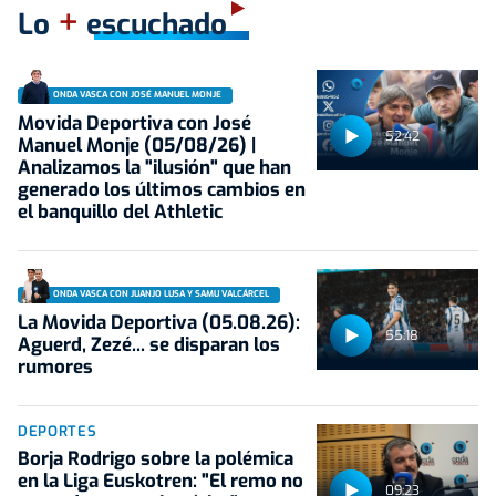
+
Lo
escuchado
ONDA VASCA CON JOSÉ MANUEL MONJE
Movida Deportiva con José
52:42
Manuel Monje (05/08/26) |
Analizamos la "ilusión" que han
generado los últimos cambios en
el banquillo del Athletic
ONDA VASCA CON JUANJO LUSA Y SAMU VALCÁRCEL
La Movida Deportiva (05.08.26):
55:18
Aguerd, Zezé... se disparan los
rumores
DEPORTES
Borja Rodrigo sobre la polémica
en la Liga Euskotren: "El remo no
09:23