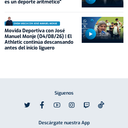
es un deporte aritmético"
ONDA VASCA CON JOSÉ MANUEL MONJE
Movida Deportiva con José
52:38
Manuel Monje (04/08/26) | El
Athletic continúa descansando
antes del inicio liguero
Síguenos
Descárgate nuestra App