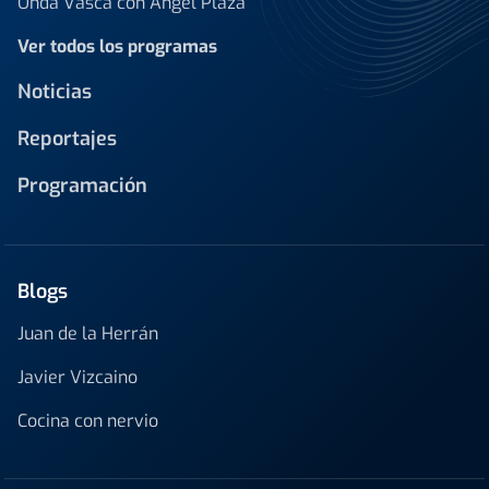
Onda Vasca con Ángel Plaza
Ver todos los programas
Noticias
Reportajes
Programación
Blogs
Juan de la Herrán
Javier Vizcaino
Cocina con nervio