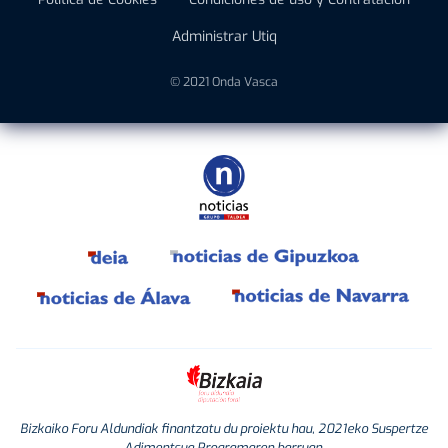
Administrar Utiq
© 2021 Onda Vasca
Bizkaiko Foru Aldundiak finantzatu du proiektu hau, 2021eko Suspertze
Adimentsua Programaren barruan.