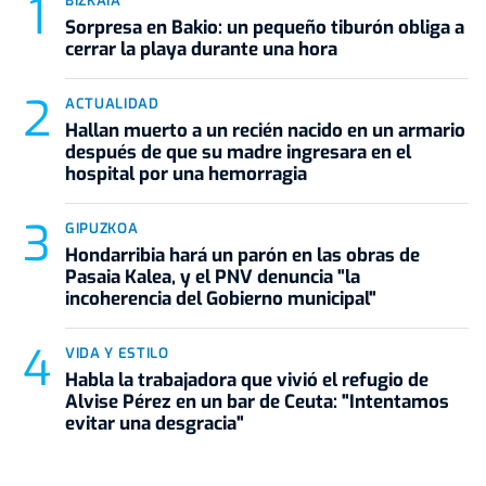
BIZKAIA
Sorpresa en Bakio: un pequeño tiburón obliga a
cerrar la playa durante una hora
ACTUALIDAD
Hallan muerto a un recién nacido en un armario
después de que su madre ingresara en el
hospital por una hemorragia
GIPUZKOA
Hondarribia hará un parón en las obras de
Pasaia Kalea, y el PNV denuncia "la
incoherencia del Gobierno municipal"
VIDA Y ESTILO
Habla la trabajadora que vivió el refugio de
Alvise Pérez en un bar de Ceuta: "Intentamos
evitar una desgracia"