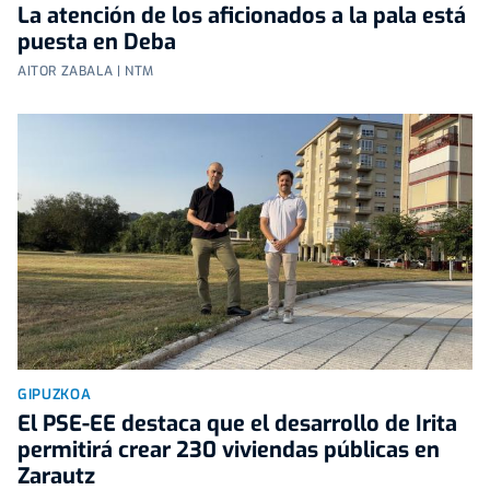
La atención de los aficionados a la pala está
puesta en Deba
AITOR ZABALA | NTM
GIPUZKOA
El PSE-EE destaca que el desarrollo de Irita
permitirá crear 230 viviendas públicas en
Zarautz