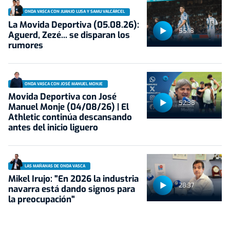
ONDA VASCA CON JUANJO LUSA Y SAMU VALCÁRCEL
La Movida Deportiva (05.08.26):
55:18
Aguerd, Zezé... se disparan los
rumores
ONDA VASCA CON JOSÉ MANUEL MONJE
Movida Deportiva con José
52:38
Manuel Monje (04/08/26) | El
Athletic continúa descansando
antes del inicio liguero
LAS MAÑANAS DE ONDA VASCA
Mikel Irujo: "En 2026 la industria
28:37
navarra está dando signos para
la preocupación"