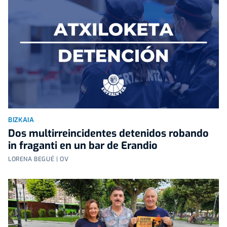
BIZKAIA
Dos multirreincidentes detenidos robando
in fraganti en un bar de Erandio
LORENA BEGUÉ | OV