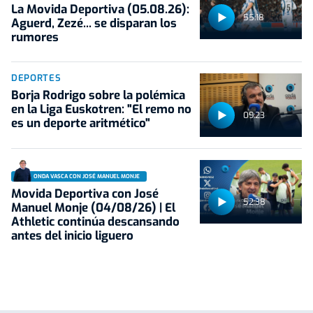
La Movida Deportiva (05.08.26):
55:18
Aguerd, Zezé... se disparan los
rumores
DEPORTES
Borja Rodrigo sobre la polémica
en la Liga Euskotren: "El remo no
09:23
es un deporte aritmético"
ONDA VASCA CON JOSÉ MANUEL MONJE
Movida Deportiva con José
52:38
Manuel Monje (04/08/26) | El
Athletic continúa descansando
antes del inicio liguero