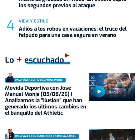
los segundos previos al ataque
VIDA Y ESTILO
Adiós a los robos en vacaciones: el truco del
felpudo para una casa segura en verano
+
Lo
escuchado
ONDA VASCA CON JOSÉ MANUEL MONJE
Movida Deportiva con José
52:42
Manuel Monje (05/08/26) |
Analizamos la "ilusión" que han
generado los últimos cambios en
el banquillo del Athletic
ONDA VASCA CON JUANJO LUSA Y SAMU VALCÁRCEL