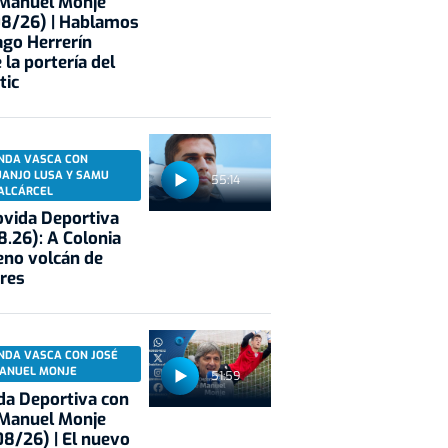
 Manuel Monje
08/26) | Hablamos
ago Herrerín
 la portería del
tic
NDA VASCA CON
UANJO LUSA Y SAMU
55:14
ALCÁRCEL
vida Deportiva
8.26): A Colonia
eno volcán de
res
NDA VASCA CON JOSÉ
ANUEL MONJE
51:59
a Deportiva con
 Manuel Monje
8/26) | El nuevo