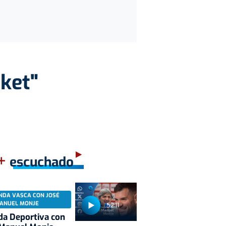
sket"
+
escuchado
NDA VASCA CON JOSÉ
ANUEL MONJE
52:11
a Deportiva con