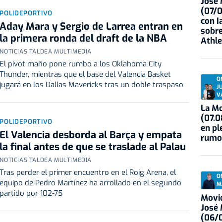
José
(07/
POLIDEPORTIVO
con I
Aday Mara y Sergio de Larrea entran en
sobre
la primera ronda del draft de la NBA
Athle
NOTICIAS TALDEA MULTIMEDIA
El pívot maño pone rumbo a los Oklahoma City
Thunder, mientras que el base del Valencia Basket
O
jugará en los Dallas Mavericks tras un doble traspaso
J
V
La Mo
(07.0
POLIDEPORTIVO
en pl
El Valencia desborda al Barça y empata
rumo
la final antes de que se traslade al Palau
NOTICIAS TALDEA MULTIMEDIA
Tras perder el primer encuentro en el Roig Arena, el
O
equipo de Pedro Martínez ha arrollado en el segundo
M
partido por 102-75
Movid
José
(06/0