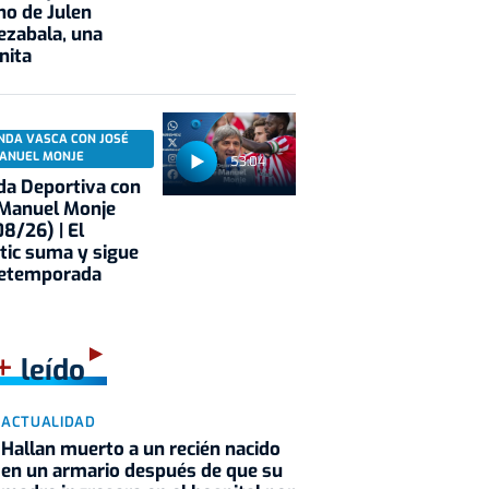
no de Julen
ezabala, una
nita
NDA VASCA CON JOSÉ
ANUEL MONJE
53:04
a Deportiva con
 Manuel Monje
8/26) | El
tic suma y sigue
retemporada
+
leído
ACTUALIDAD
Hallan muerto a un recién nacido
en un armario después de que su