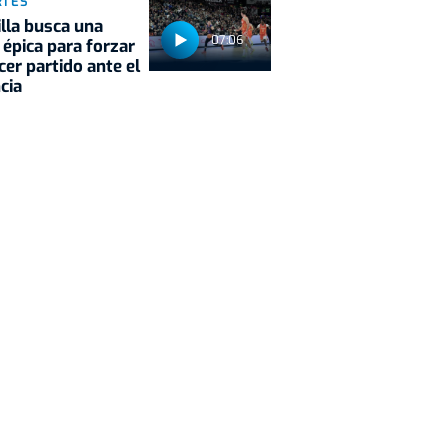
RTES
illa busca una
07:06
 épica para forzar
rcer partido ante el
cia