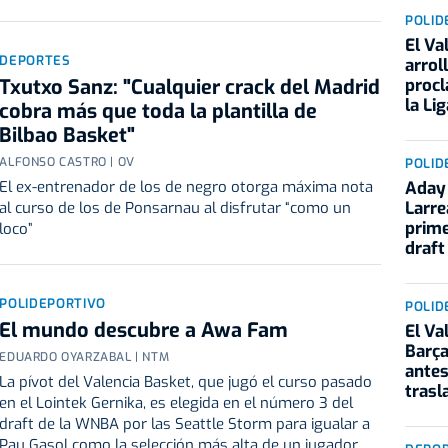
POLID
El Va
DEPORTES
arrol
proc
Txutxo Sanz: "Cualquier crack del Madrid
la Li
cobra más que toda la plantilla de
Bilbao Basket"
ALFONSO CASTRO | OV
POLID
Aday 
El ex-entrenador de los de negro otorga máxima nota
Larre
al curso de los de Ponsarnau al disfrutar “como un
prime
loco”
draft
POLIDEPORTIVO
POLID
El mundo descubre a Awa Fam
El Va
Barça
EDUARDO OYARZABAL | NTM
antes
La pívot del Valencia Basket, que jugó el curso pasado
trasl
en el Lointek Gernika, es elegida en el número 3 del
draft de la WNBA por las Seattle Storm para igualar a
Pau Gasol como la selección más alta de un jugador