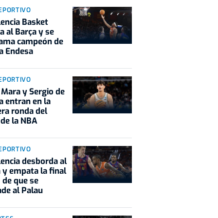
EPORTIVO
lencia Basket
la al Barça y se
lama campeón de
ga Endesa
EPORTIVO
Mara y Sergio de
a entran en la
ra ronda del
 de la NBA
EPORTIVO
lencia desborda al
 y empata la final
 de que se
ade al Palau