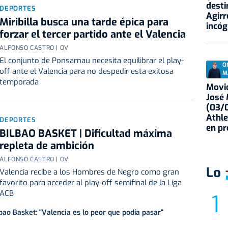
desti
DEPORTES
Agirr
Miribilla busca una tarde épica para
incóg
forzar el tercer partido ante el Valencia
ALFONSO CASTRO | OV
El conjunto de Ponsarnau necesita equilibrar el play-
O
off ante el Valencia para no despedir esta exitosa
M
temporada
Movid
José
(03/0
Athle
DEPORTES
en p
BILBAO BASKET | Dificultad máxima
repleta de ambición
ALFONSO CASTRO | OV
Lo
Valencia recibe a los Hombres de Negro como gran
favorito para acceder al play-off semifinal de la Liga
ACB
lbao Basket: "Valencia es lo peor que podía pasar"