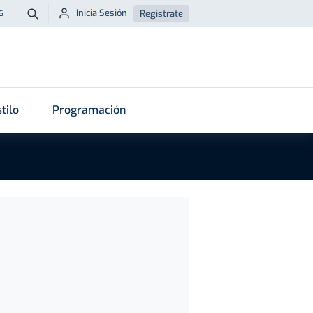
Inicia Sesión
Regístrate
6
Buscar
tilo
Programación