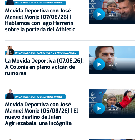
ONDA VASCA CON JOSÉ MANUEL MONJE
Movida Deportiva con José
52:11
Manuel Monje (07/08/26) |
Hablamos con Iago Herrerín
sobre la portería del Athletic
ONDA VASCA CON JUANJO LUSA Y SAMU VALCÁRCEL
La Movida Deportiva (07.08.26):
55:14
A Colonia en pleno volcán de
rumores
ONDA VASCA CON JOSÉ MANUEL MONJE
Movida Deportiva con José
51:59
Manuel Monje (06/08/26) | El
nuevo destino de Julen
Agirrezabala, una incógnita