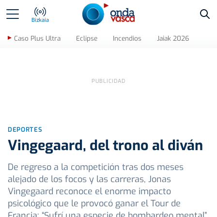
Bus
Bizkaia
Caso Plus Ultra
Eclipse
Incendios
Jaiak 2026
DEPORTES
Vingegaard, del trono al diván
De regreso a la competición tras dos meses
alejado de los focos y las carreras, Jonas
Vingegaard reconoce el enorme impacto
psicológico que le provocó ganar el Tour de
Francia: “Sufrí una especie de bombardeo mental”