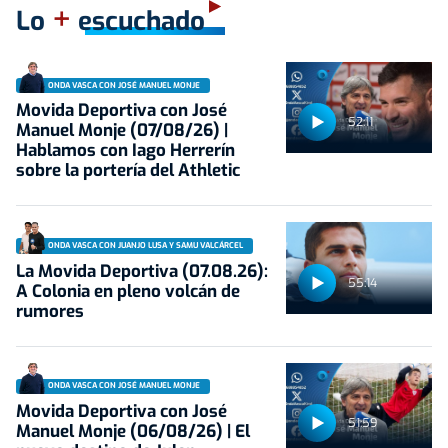
+
Lo
escuchado
ONDA VASCA CON JOSÉ MANUEL MONJE
Movida Deportiva con José
52:11
Manuel Monje (07/08/26) |
Hablamos con Iago Herrerín
sobre la portería del Athletic
ONDA VASCA CON JUANJO LUSA Y SAMU VALCÁRCEL
La Movida Deportiva (07.08.26):
55:14
A Colonia en pleno volcán de
rumores
ONDA VASCA CON JOSÉ MANUEL MONJE
Movida Deportiva con José
51:59
Manuel Monje (06/08/26) | El