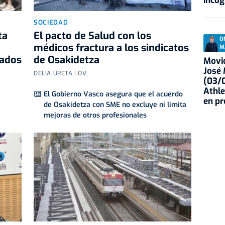
incóg
SOCIEDAD
ta
El pacto de Salud con los
O
médicos fractura a los sindicatos
M
rados
de Osakidetza
Movid
José
DELIA URETA | OV
(03/0
Athle
El Gobierno Vasco asegura que el acuerdo
en p
de Osakidetza con SME no excluye ni limita
mejoras de otros profesionales