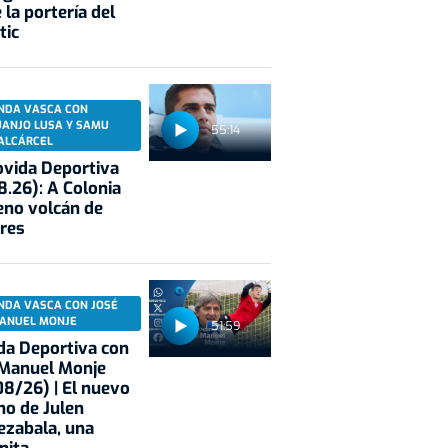
 la portería del
tic
NDA VASCA CON
UANJO LUSA Y SAMU
55:14
ALCÁRCEL
vida Deportiva
8.26): A Colonia
eno volcán de
res
NDA VASCA CON JOSÉ
ANUEL MONJE
51:59
a Deportiva con
 Manuel Monje
8/26) | El nuevo
no de Julen
ezabala, una