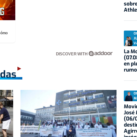
sobre
Athle
¡Cómo
O
J
V
La Mo
DISCOVER WITH
(07.0
en pl
rumo
adas
O
M
Movid
José
(06/0
desti
Agirr