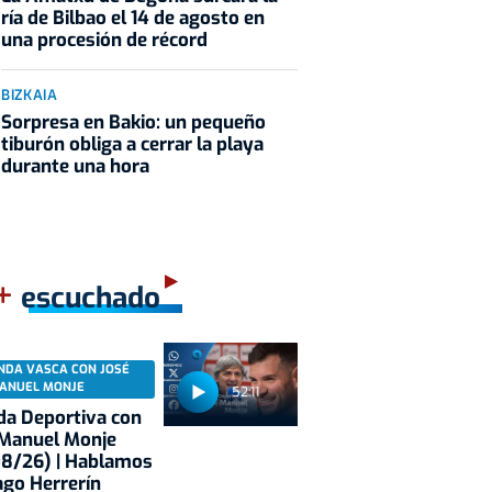
ría de Bilbao el 14 de agosto en
una procesión de récord
BIZKAIA
Sorpresa en Bakio: un pequeño
tiburón obliga a cerrar la playa
durante una hora
+
escuchado
NDA VASCA CON JOSÉ
ANUEL MONJE
52:11
a Deportiva con
 Manuel Monje
08/26) | Hablamos
ago Herrerín