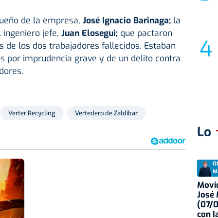
dueño de la empresa,
José Ignacio Barinaga;
la
 ingeniero jefe,
Juan Elosegui;
que pactaron
ias de los dos trabajadores fallecidos. Estaban
s por imprudencia grave y de un delito contra
dores.
Verter Recycling
Vertedero de Zaldibar
Lo
O
M
Movid
José
(07/
con I