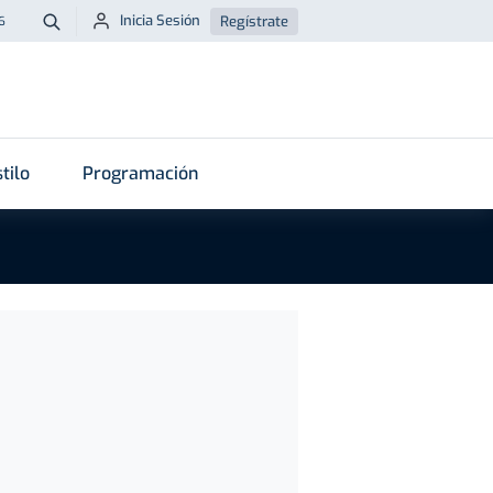
Inicia Sesión
Regístrate
6
Buscar
tilo
Programación