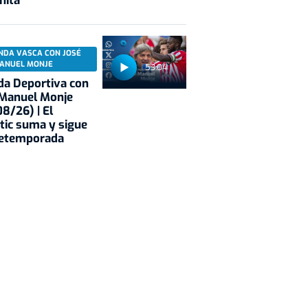
nita
NDA VASCA CON JOSÉ
ANUEL MONJE
53:04
a Deportiva con
 Manuel Monje
8/26) | El
tic suma y sigue
retemporada