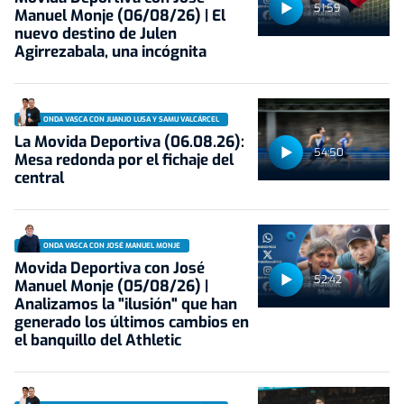
51:59
Manuel Monje (06/08/26) | El
nuevo destino de Julen
Agirrezabala, una incógnita
ONDA VASCA CON JUANJO LUSA Y SAMU VALCÁRCEL
La Movida Deportiva (06.08.26):
54:50
Mesa redonda por el fichaje del
central
ONDA VASCA CON JOSÉ MANUEL MONJE
Movida Deportiva con José
52:42
Manuel Monje (05/08/26) |
Analizamos la "ilusión" que han
generado los últimos cambios en
el banquillo del Athletic