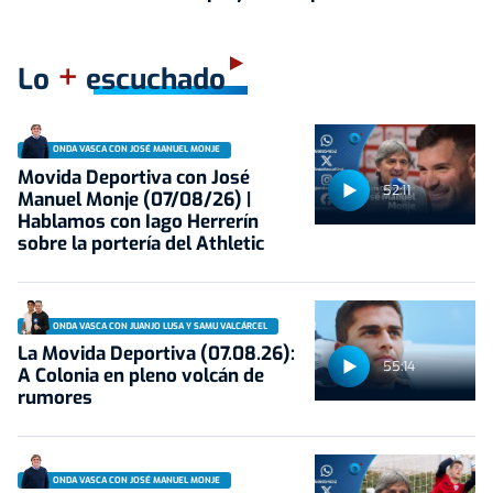
+
Lo
escuchado
ONDA VASCA CON JOSÉ MANUEL MONJE
Movida Deportiva con José
52:11
Manuel Monje (07/08/26) |
Hablamos con Iago Herrerín
sobre la portería del Athletic
ONDA VASCA CON JUANJO LUSA Y SAMU VALCÁRCEL
La Movida Deportiva (07.08.26):
55:14
A Colonia en pleno volcán de
rumores
ONDA VASCA CON JOSÉ MANUEL MONJE