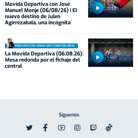
Movida Deportiva con José
51:59
Manuel Monje (06/08/26) | El
nuevo destino de Julen
Agirrezabala, una incógnita
ONDA VASCA CON JUANJO LUSA Y SAMU VALCÁRCEL
La Movida Deportiva (06.08.26):
54:50
Mesa redonda por el fichaje del
central
Síguenos