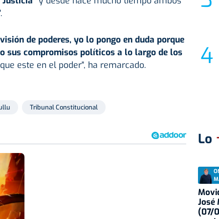
a Justicia"
y desde hace mucho tiempo ambos
.
visión de poderes, yo lo pongo en duda porque
ido sus compromisos políticos a lo largo de los
 que este en el poder", ha remarcado.
ullu
Tribunal Constitucional
Lo
O
M
Movid
José
(07/