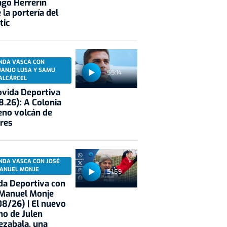
ago Herrerín
 la portería del
tic
NDA VASCA CON
UANJO LUSA Y SAMU
55:14
ALCÁRCEL
vida Deportiva
8.26): A Colonia
eno volcán de
res
NDA VASCA CON JOSÉ
ANUEL MONJE
51:59
a Deportiva con
 Manuel Monje
8/26) | El nuevo
no de Julen
ezabala, una