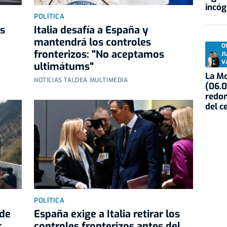
incóg
POLÍTICA
as
Italia desafía a España y
mantendrá los controles
O
fronterizos: "No aceptamos
J
V
ultimátums"
La Mo
NOTICIAS TALDEA MULTIMEDIA
(06.0
redon
del c
POLÍTICA
 de
España exige a Italia retirar los
:
controles fronterizos antes del