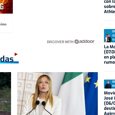
con I
sobre
Athle
¡Cómo
O
J
V
DISCOVER WITH
La Mo
(07.0
adas
en pl
rumo
O
M
Movid
José
(06/0
desti
Agirr