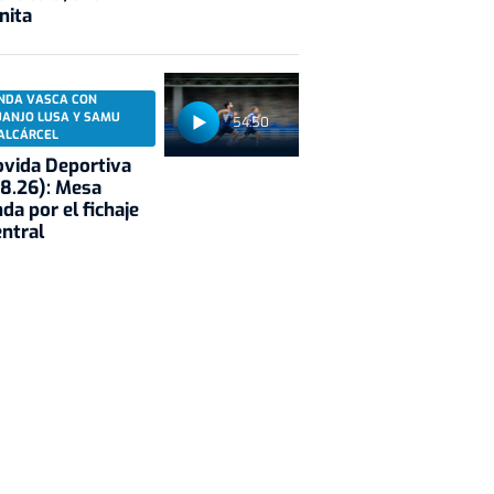
nita
NDA VASCA CON
UANJO LUSA Y SAMU
54:50
ALCÁRCEL
vida Deportiva
8.26): Mesa
da por el fichaje
entral