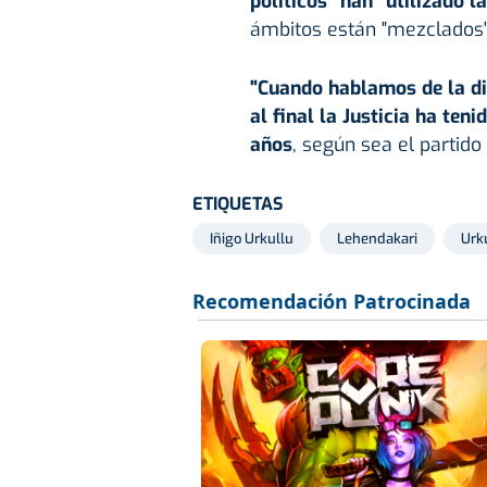
políticos" han "utilizado l
ámbitos están "mezclados"
"Cuando hablamos de la di
al final la Justicia ha ten
años
, según sea el partido
ETIQUETAS
Iñigo Urkullu
Lehendakari
Urk