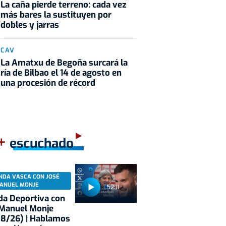
La caña pierde terreno: cada vez
más bares la sustituyen por
dobles y jarras
CAV
La Amatxu de Begoña surcará la
ría de Bilbao el 14 de agosto en
una procesión de récord
+
escuchado
NDA VASCA CON JOSÉ
ANUEL MONJE
52:11
a Deportiva con
 Manuel Monje
08/26) | Hablamos