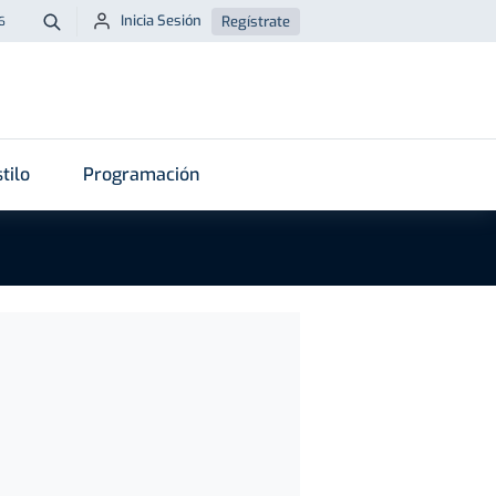
Inicia Sesión
Regístrate
6
Buscar
tilo
Programación