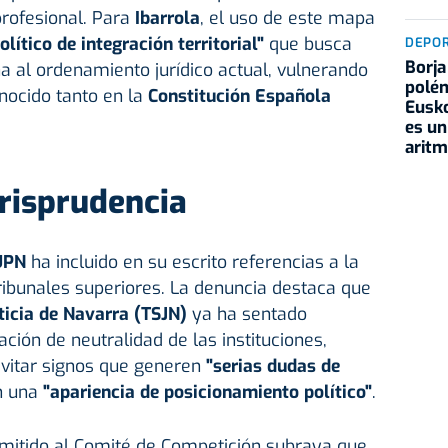
profesional. Para
Ibarrola
, el uso de este mapa
lítico de integración territorial"
que busca
DEPO
Borja
 al ordenamiento jurídico actual, vulnerando
polém
nocido tanto en la
Constitución Española
Eusko
es un
aritm
jurisprudencia
UPN
ha incluido en su escrito referencias a la
ribunales superiores. La denuncia destaca que
ticia de Navarra (TSJN)
ya ha sentado
ción de neutralidad de las instituciones,
evitar signos que generen
"serias dudas de
n una
"apariencia de posicionamiento político"
.
remitido al Comité de Competición subraya que