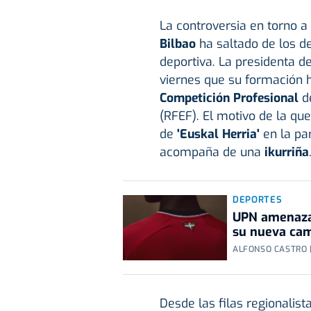
La controversia en torno a
Bilbao
ha saltado de los de
deportiva. La presidenta d
viernes que su formación 
Competición Profesional
de
(RFEF). El motivo de la qu
de
'Euskal Herria'
en la par
acompaña de una
ikurriña
DEPORTES
UPN amenaza a
su nueva cam
ALFONSO CASTRO 
Desde las filas regionalist