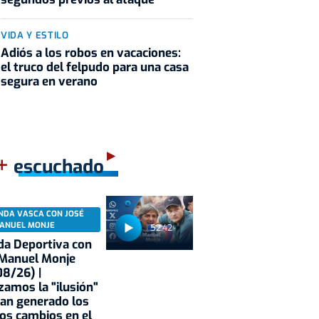
VIDA Y ESTILO
Adiós a los robos en vacaciones:
el truco del felpudo para una casa
segura en verano
+
escuchado
NDA VASCA CON JOSÉ
ANUEL MONJE
52:42
a Deportiva con
 Manuel Monje
8/26) |
zamos la "ilusión"
an generado los
os cambios en el