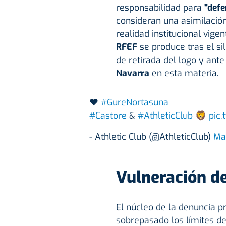
responsabilidad para
"defe
consideran una asimilació
realidad institucional vigen
RFEF
se produce tras el sil
de retirada del logo y ante
Navarra
en esta materia.
❤
#GureNortasuna
#Castore
&
#AthleticClub
🦁
pic.
- Athletic Club (@AthleticClub)
Ma
Vulneración d
El núcleo de la denuncia 
sobrepasado los límites d