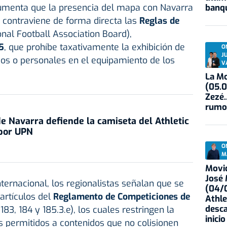
gumenta que la presencia del mapa con Navarra
banqu
contraviene de forma directa las
Reglas de
onal Football Association Board),
5
, que prohíbe taxativamente la exhibición de
O
J
osos o personales en el equipamiento de los
V
La Mo
(05.0
Zezé.
rumo
e Navarra defiende la camiseta del Athletic
por UPN
O
M
Movid
José
ernacional, los regionalistas señalan que se
(04/0
artículos del
Reglamento de Competiciones de
Athle
desca
83, 184 y 185.3.e), los cuales restringen la
inicio
 permitidos a contenidos que no colisionen