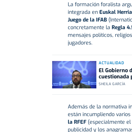
La formación foralista ar
integrada en
Euskal Herria
Juego de la IFAB
(Internati
concretamente la
Regla 4.
mensajes políticos, religi
jugadores.
ACTUALIDAD
El Gobierno d
cuestionada 
SHEILA GARCÍA
Además de la normativa int
están incumpliendo varios 
la RFEF
(especialmente el 1
publicidad y los anagramas