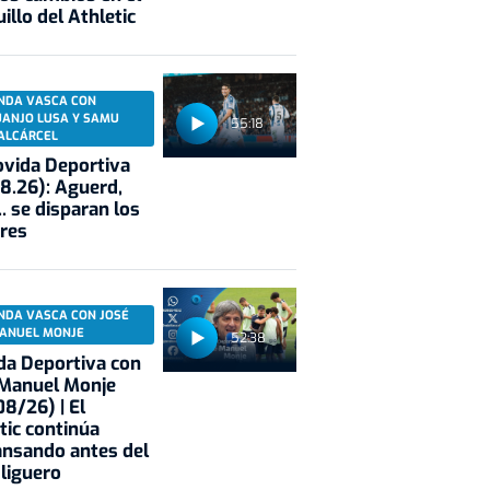
illo del Athletic
NDA VASCA CON
UANJO LUSA Y SAMU
55:18
ALCÁRCEL
vida Deportiva
8.26): Aguerd,
.. se disparan los
res
NDA VASCA CON JOSÉ
ANUEL MONJE
52:38
a Deportiva con
 Manuel Monje
8/26) | El
tic continúa
nsando antes del
 liguero