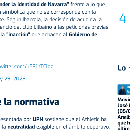
nder la identidad de Navarra"
frente a lo que
n simbólica que no se corresponde con la
te. Según Ibarrola, la decisión de acudir a la
encio del club bilbaíno a las peticiones previas
 la
"inacción"
que achacan al
Gobierno de
twitter.com/u5P1nTClqz
Lo
y 29, 2026
O
M
e la normativa
Movid
José
(05/0
Anali
presentada por
UPN
sostiene que el Athletic ha
que h
e la
neutralidad
exigible en el ámbito deportivo.
últim