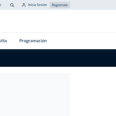
Inicia Sesión
Regístrate
6
Buscar
tilo
Programación