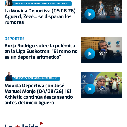
ONDA VASCA CON JUANJO LUSA Y SAMU VALCÁRCEL
La Movida Deportiva (05.08.26):
55:18
Aguerd, Zezé... se disparan los
rumores
DEPORTES
Borja Rodrigo sobre la polémica
en la Liga Euskotren: "El remo no
09:23
es un deporte aritmético"
ONDA VASCA CON JOSÉ MANUEL MONJE
Movida Deportiva con José
52:38
Manuel Monje (04/08/26) | El
Athletic continúa descansando
antes del inicio liguero