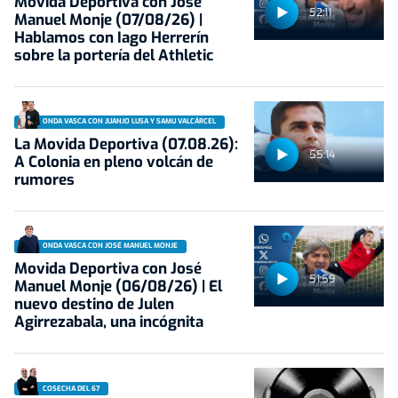
Movida Deportiva con José
52:11
Manuel Monje (07/08/26) |
Hablamos con Iago Herrerín
sobre la portería del Athletic
ONDA VASCA CON JUANJO LUSA Y SAMU VALCÁRCEL
La Movida Deportiva (07.08.26):
55:14
A Colonia en pleno volcán de
rumores
ONDA VASCA CON JOSÉ MANUEL MONJE
Movida Deportiva con José
51:59
Manuel Monje (06/08/26) | El
nuevo destino de Julen
Agirrezabala, una incógnita
COSECHA DEL 67