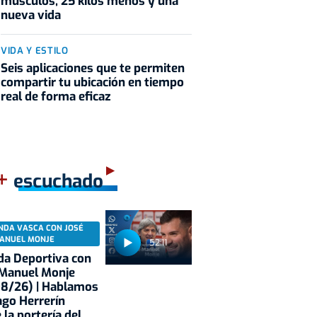
músculos, 25 kilos menos y una
nueva vida
VIDA Y ESTILO
Seis aplicaciones que te permiten
compartir tu ubicación en tiempo
real de forma eficaz
+
escuchado
NDA VASCA CON JOSÉ
ANUEL MONJE
52:11
a Deportiva con
 Manuel Monje
08/26) | Hablamos
ago Herrerín
 la portería del