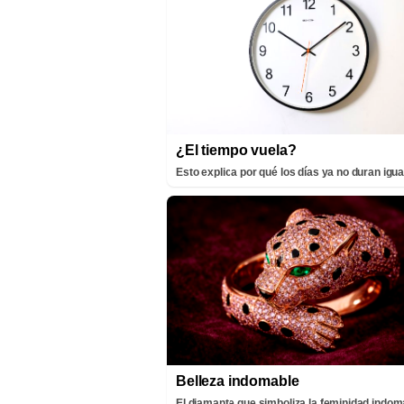
¿El tiempo vuela?
Esto explica por qué los días ya no duran igua
Belleza indomable
El diamante que simboliza la feminidad indom