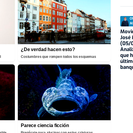
O
M
Movid
José
(05/0
Anali
¿De verdad hacen esto?
que h
l
Costumbres que rompen todos los esquemas
últim
banqu
Parece ciencia ficción
able
Prepárate para alucinar con estas criaturas