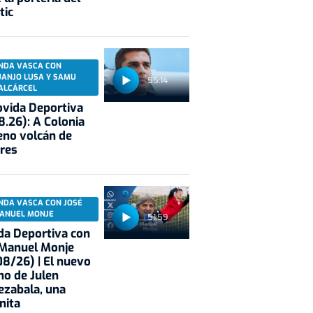
tic
NDA VASCA CON
UANJO LUSA Y SAMU
55:14
ALCÁRCEL
vida Deportiva
8.26): A Colonia
eno volcán de
res
NDA VASCA CON JOSÉ
ANUEL MONJE
51:59
a Deportiva con
 Manuel Monje
8/26) | El nuevo
no de Julen
ezabala, una
nita