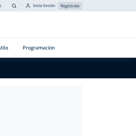
Inicia Sesión
Regístrate
6
Buscar
tilo
Programación