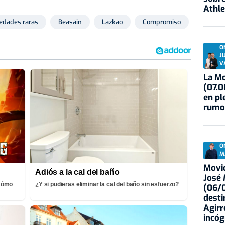
Athle
edades raras
Beasain
Lazkao
Compromiso
O
J
V
La Mo
(07.0
en pl
rumo
O
M
Movid
Adiós a la cal del baño
José
¡Cómo
¿Y si pudieras eliminar la cal del baño sin esfuerzo?
(06/0
desti
Agirr
incóg