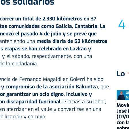
os solidarios
correr un total de 2.330 kilómetros en 37
ntas comunidades como Galicia, Cantabria, La
enzó el pasado 4 de julio y se prevé que
anteniendo una
media diaria de 53 kilómetros
.
as etapas se han celebrado en Lazkao y
es y el sábado, respectivamente, con una
de la ciudadanía.
Lo
ncia de Fernando Magaldi en Goierri ha sido
 y compromiso de la asociación Bakuntza
, que
O
r garantizar un ocio digno, inclusivo y
M
on discapacidad funcional.
Gracias a su labor,
Movid
n aterrizar en el valle y convertirse en una
José
ibilización y cambio.
(07/
con I
sobre