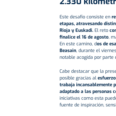
2.330 kilómetr
Este desafío consiste en
re
etapas, atravesando disti
Rioja y Euskadi.
El reto
com
finalice el 16 de agosto
, m
En este camino, d
os de es
Beasain
, durante el viern
notable acogida por parte 
Cabe destacar que la prese
posible gracias al
esfuerzo
trabaja incansablemente po
adaptado a las personas c
iniciativas como esta puede
fuente de inspiración, sens