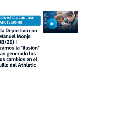
NDA VASCA CON JOSÉ
ANUEL MONJE
52:42
a Deportiva con
 Manuel Monje
8/26) |
zamos la "ilusión"
an generado los
os cambios en el
illo del Athletic