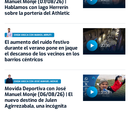
Manuel Monje (07/08/26) |
Hablamos con Iago Herrerín
sobre la portería del Athletic
ONDA VASCA CON IMANOL ARRUTI
El aumento del ruido festivo
22:36
durante el verano pone en jaque
el descanso de los vecinos en los
barrios céntricos
ONDA VASCA CON JOSÉ MANUEL MONJE
Movida Deportiva con José
51:59
Manuel Monje (06/08/26) | El
nuevo destino de Julen
Agirrezabala, una incógnita