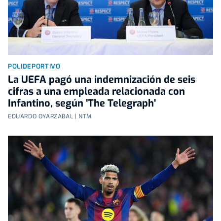
POLIDEPORTIVO
La UEFA pagó una indemnización de seis
cifras a una empleada relacionada con
Infantino, según 'The Telegraph'
EDUARDO OYARZABAL | NTM