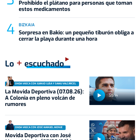
Prohibido el plátano para personas que toman
estos medicamentos
BIZKAIA
Sorpresa en Bakio: un pequeño tiburón obliga a
cerrar la playa durante una hora
+
Lo
escuchado
ONDA VASCA CON JUANJO LUSA Y SAMU VALCÁRCEL
La Movida Deportiva (07.08.26):
55:14
A Colonia en pleno volcán de
rumores
ONDA VASCA CON JOSÉ MANUEL MONJE
Movida Deportiva con José
52:11