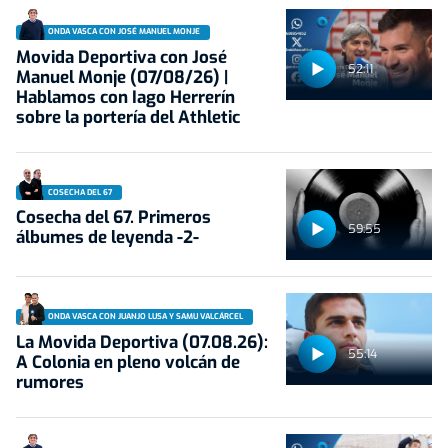
ONDA VASCA CON JOSÉ MANUEL MONJE
Movida Deportiva con José
52:11
Manuel Monje (07/08/26) |
Hablamos con Iago Herrerín
sobre la portería del Athletic
COSECHA DEL 67
Cosecha del 67. Primeros
59:55
álbumes de leyenda -2-
ONDA VASCA CON JUANJO LUSA Y SAMU VALCÁRCEL
La Movida Deportiva (07.08.26):
55:14
A Colonia en pleno volcán de
rumores