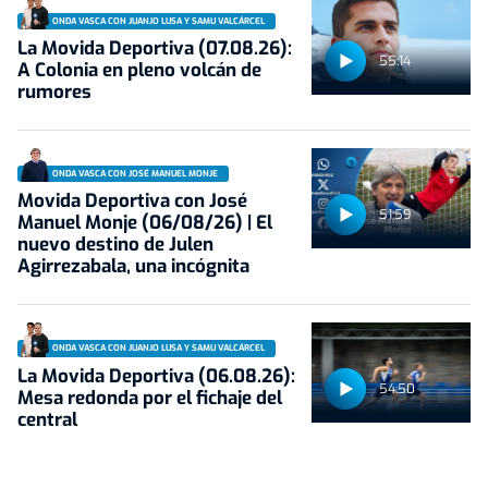
ONDA VASCA CON JUANJO LUSA Y SAMU VALCÁRCEL
La Movida Deportiva (07.08.26):
55:14
A Colonia en pleno volcán de
rumores
ONDA VASCA CON JOSÉ MANUEL MONJE
Movida Deportiva con José
51:59
Manuel Monje (06/08/26) | El
nuevo destino de Julen
Agirrezabala, una incógnita
ONDA VASCA CON JUANJO LUSA Y SAMU VALCÁRCEL
La Movida Deportiva (06.08.26):
54:50
Mesa redonda por el fichaje del
central