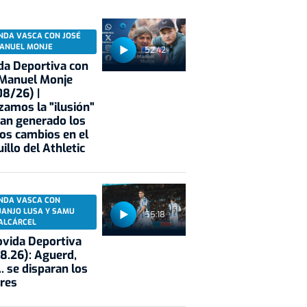
NDA VASCA CON JOSÉ
ANUEL MONJE
52:42
a Deportiva con
 Manuel Monje
8/26) |
zamos la "ilusión"
an generado los
os cambios en el
illo del Athletic
NDA VASCA CON
UANJO LUSA Y SAMU
55:18
ALCÁRCEL
vida Deportiva
8.26): Aguerd,
.. se disparan los
res