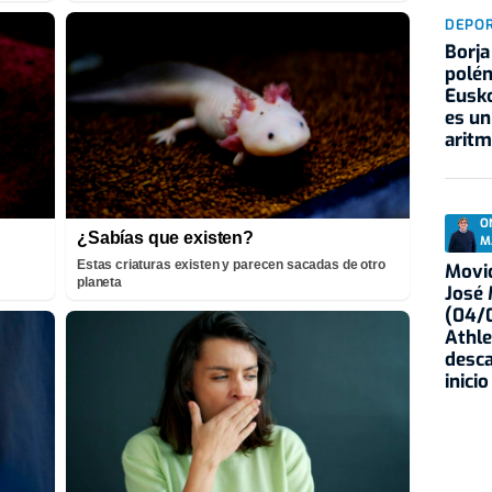
DEPO
Borja
polém
Eusko
es un
aritm
O
¿Sabías que existen?
M
Estas criaturas existen y parecen sacadas de otro
Movid
planeta
José
(04/0
Athle
desca
inicio