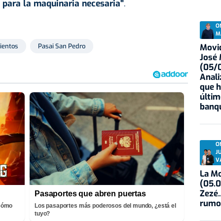
o para la maquinaria necesaria"
.
O
M
Movid
ientos
Pasai San Pedro
José
(05/0
Anali
que h
últim
banqu
O
J
V
La Mo
(05.0
Zezé.
Pasaportes que abren puertas
rumo
¡Cómo
Los pasaportes más poderosos del mundo, ¿está el
tuyo?