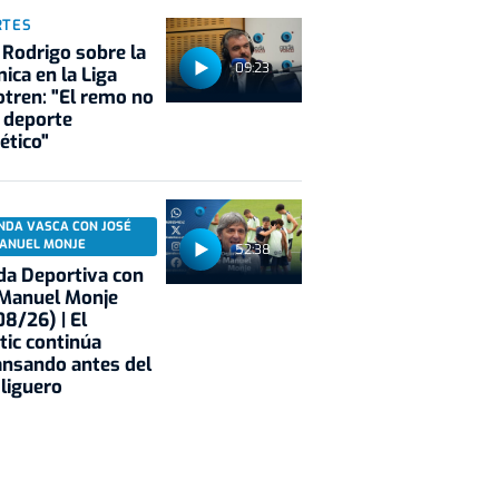
RTES
 Rodrigo sobre la
09:23
ica en la Liga
tren: "El remo no
 deporte
ético"
NDA VASCA CON JOSÉ
ANUEL MONJE
52:38
a Deportiva con
 Manuel Monje
8/26) | El
tic continúa
nsando antes del
 liguero