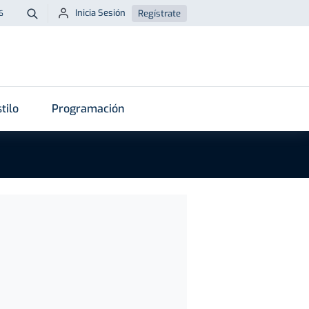
Inicia Sesión
Regístrate
6
Buscar
tilo
Programación