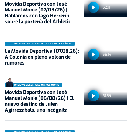
Movida Deportiva con José
52:11
Manuel Monje (07/08/26) |
Hablamos con Iago Herrerín
sobre la portería del Athletic
ONDA VASCA CON JUANJO LUSA Y SAMU VALCÁRCEL
La Movida Deportiva (07.08.26):
55:14
A Colonia en pleno volcán de
rumores
ONDA VASCA CON JOSÉ MANUEL MONJE
Movida Deportiva con José
51:59
Manuel Monje (06/08/26) | El
nuevo destino de Julen
Agirrezabala, una incógnita