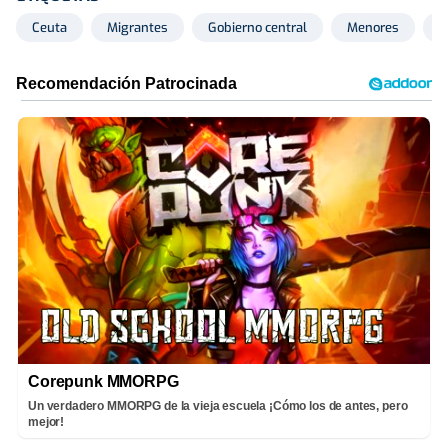
Ceuta
Migrantes
Gobierno central
Menores
I
Corepunk MMORPG
Un verdadero MMORPG de la vieja escuela ¡Cómo los de antes, pero
mejor!