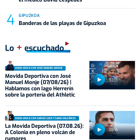
GIPUZKOA
Banderas de las playas de Gipuzkoa
+
Lo
escuchado
ONDA VASCA CON JOSÉ MANUEL MONJE
Movida Deportiva con José
52:11
Manuel Monje (07/08/26) |
Hablamos con Iago Herrerín
sobre la portería del Athletic
ONDA VASCA CON JUANJO LUSA Y SAMU VALCÁRCEL
La Movida Deportiva (07.08.26):
55:14
A Colonia en pleno volcán de
rumores