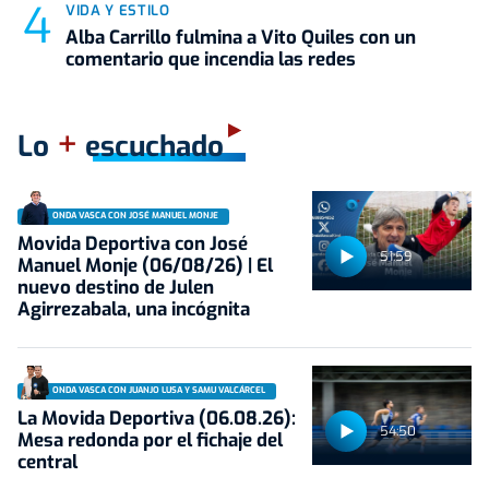
VIDA Y ESTILO
Alba Carrillo fulmina a Vito Quiles con un
comentario que incendia las redes
+
Lo
escuchado
ONDA VASCA CON JOSÉ MANUEL MONJE
Movida Deportiva con José
51:59
Manuel Monje (06/08/26) | El
nuevo destino de Julen
Agirrezabala, una incógnita
ONDA VASCA CON JUANJO LUSA Y SAMU VALCÁRCEL
La Movida Deportiva (06.08.26):
54:50
Mesa redonda por el fichaje del
central