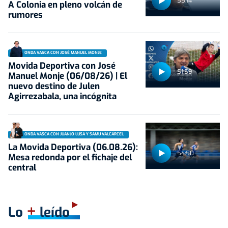
55:14
A Colonia en pleno volcán de
rumores
ONDA VASCA CON JOSÉ MANUEL MONJE
Movida Deportiva con José
51:59
Manuel Monje (06/08/26) | El
nuevo destino de Julen
Agirrezabala, una incógnita
ONDA VASCA CON JUANJO LUSA Y SAMU VALCÁRCEL
La Movida Deportiva (06.08.26):
54:50
Mesa redonda por el fichaje del
central
+
Lo
leído