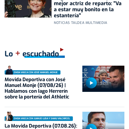
mejor actriz de reparto: "Va
a estar muy bonito en la
estantería"
NOTICIAS TALDEA MULTIMEDIA
+
Lo
escuchado
ONDA VASCA CON JOSÉ MANUEL MONJE
Movida Deportiva con José
52:11
Manuel Monje (07/08/26) |
Hablamos con Iago Herrerín
sobre la portería del Athletic
ONDA VASCA CON JUANJO LUSA Y SAMU VALCÁRCEL
La Movida Deportiva (07.08.26):