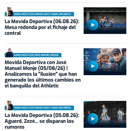
ONDA VASCA CON JUANJO LUSA Y SAMU VALCÁRCEL
La Movida Deportiva (06.08.26):
54:50
Mesa redonda por el fichaje del
central
ONDA VASCA CON JOSÉ MANUEL MONJE
Movida Deportiva con José
52:42
Manuel Monje (05/08/26) |
Analizamos la "ilusión" que han
generado los últimos cambios en
el banquillo del Athletic
ONDA VASCA CON JUANJO LUSA Y SAMU VALCÁRCEL
La Movida Deportiva (05.08.26):
55:18
Aguerd, Zezé... se disparan los
rumores