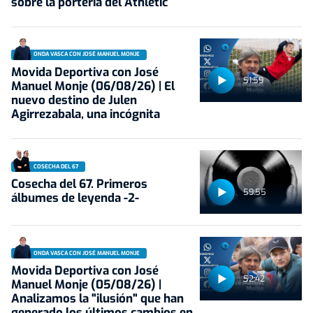
sobre la portería del Athletic
ONDA VASCA CON JOSÉ MANUEL MONJE
Movida Deportiva con José
51:59
Manuel Monje (06/08/26) | El
nuevo destino de Julen
Agirrezabala, una incógnita
COSECHA DEL 67
Cosecha del 67. Primeros
59:55
álbumes de leyenda -2-
ONDA VASCA CON JOSÉ MANUEL MONJE
Movida Deportiva con José
52:42
Manuel Monje (05/08/26) |
Analizamos la "ilusión" que han
generado los últimos cambios en