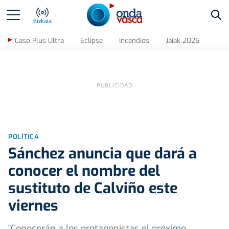
Bus
Bizkaia
Caso Plus Ultra
Eclipse
Incendios
Jaiak 2026
POLÍTICA
Sánchez anuncia que dará a
conocer el nombre del
sustituto de Calviño este
viernes
"Conocerán a los protagonistas el próximo