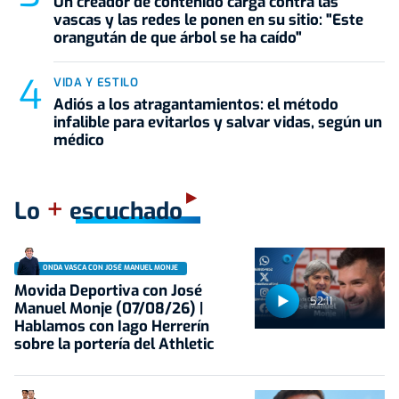
Un creador de contenido carga contra las
vascas y las redes le ponen en su sitio: "Este
orangután de que árbol se ha caído"
VIDA Y ESTILO
Adiós a los atragantamientos: el método
infalible para evitarlos y salvar vidas, según un
médico
+
Lo
escuchado
ONDA VASCA CON JOSÉ MANUEL MONJE
Movida Deportiva con José
52:11
Manuel Monje (07/08/26) |
Hablamos con Iago Herrerín
sobre la portería del Athletic