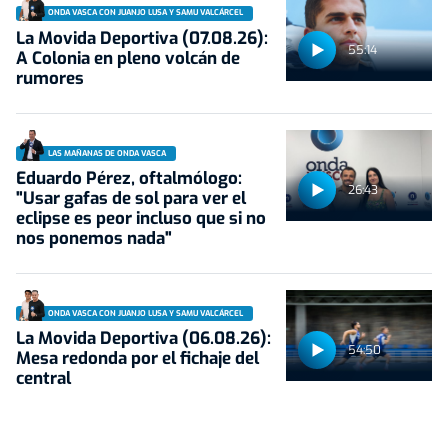
ONDA VASCA CON JUANJO LUSA Y SAMU VALCÁRCEL
La Movida Deportiva (07.08.26):
55:14
A Colonia en pleno volcán de
rumores
LAS MAÑANAS DE ONDA VASCA
Eduardo Pérez, oftalmólogo:
26:43
"Usar gafas de sol para ver el
eclipse es peor incluso que si no
nos ponemos nada"
ONDA VASCA CON JUANJO LUSA Y SAMU VALCÁRCEL
La Movida Deportiva (06.08.26):
54:50
Mesa redonda por el fichaje del
central