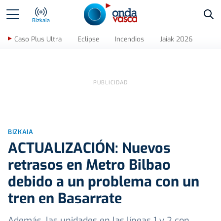
Bus
Bizkaia
Caso Plus Ultra
Eclipse
Incendios
Jaiak 2026
BIZKAIA
ACTUALIZACIÓN: Nuevos
retrasos en Metro Bilbao
debido a un problema con un
tren en Basarrate
Además, las unidades en las líneas 1 y 2 con