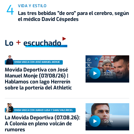
VIDA Y ESTILO
Las tres bebidas "de oro" para el cerebro, según
el médico David Céspedes
+
Lo
escuchado
ONDA VASCA CON JOSÉ MANUEL MONJE
Movida Deportiva con José
52:11
Manuel Monje (07/08/26) |
Hablamos con Iago Herrerín
sobre la portería del Athletic
ONDA VASCA CON JUANJO LUSA Y SAMU VALCÁRCEL
La Movida Deportiva (07.08.26):
55:14
A Colonia en pleno volcán de
rumores