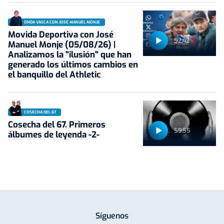
ONDA VASCA CON JOSÉ MANUEL MONJE
Movida Deportiva con José
52:42
Manuel Monje (05/08/26) |
Analizamos la "ilusión" que han
generado los últimos cambios en
el banquillo del Athletic
COSECHA DEL 67
Cosecha del 67. Primeros
59:55
álbumes de leyenda -2-
Síguenos