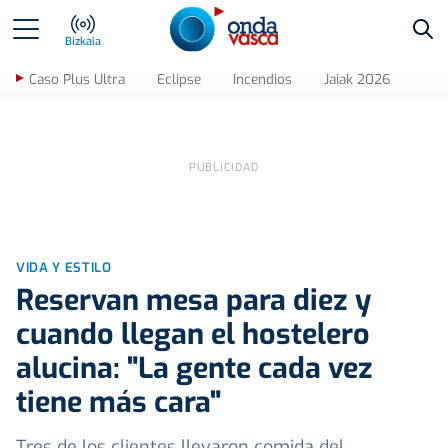
Bus
Bizkaia
Caso Plus Ultra
Eclipse
Incendios
Jaiak 2026
VIDA Y ESTILO
Reservan mesa para diez y
cuando llegan el hostelero
alucina: "La gente cada vez
tiene más cara"
Tres de los clientes llevaron comida del