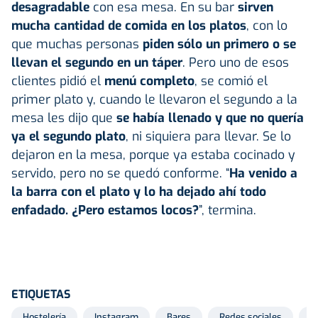
desagradable
con esa mesa. En su bar
sirven
mucha cantidad de comida en los platos
, con lo
que muchas personas
piden sólo un primero o se
llevan el segundo en un táper
. Pero uno de esos
clientes pidió el
menú completo
, se comió el
primer plato y, cuando le llevaron el segundo a la
mesa les dijo que
se había llenado y que no quería
ya el segundo plato
, ni siquiera para llevar. Se lo
dejaron en la mesa, porque ya estaba cocinado y
servido, pero no se quedó conforme. “
Ha venido a
la barra con el plato y lo ha dejado ahí todo
enfadado. ¿Pero estamos locos?
”, termina.
ETIQUETAS
Hostelería
Instagram
Bares
Redes sociales
M