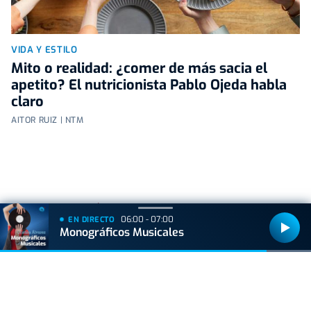
VIDA Y ESTILO
Mito o realidad: ¿comer de más sacia el
apetito? El nutricionista Pablo Ojeda habla
claro
AITOR RUIZ | NTM
+
Lo
leído
06:00 - 07:00
EN DIRECTO
Monográficos Musicales
ACTUALIDAD
Hallan muerto a un recién nacido en un armario
después de que su madre ingresara en el
hospital por una hemorragia