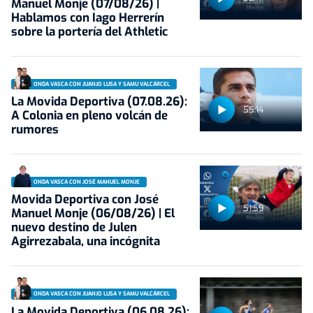
Manuel Monje (07/08/26) |
Hablamos con Iago Herrerín
sobre la portería del Athletic
ONDA VASCA CON JUANJO LUSA Y SAMU VALCÁRCEL
La Movida Deportiva (07.08.26):
55:14
A Colonia en pleno volcán de
rumores
ONDA VASCA CON JOSÉ MANUEL MONJE
Movida Deportiva con José
51:59
Manuel Monje (06/08/26) | El
nuevo destino de Julen
Agirrezabala, una incógnita
ONDA VASCA CON JUANJO LUSA Y SAMU VALCÁRCEL
La Movida Deportiva (06.08.26):