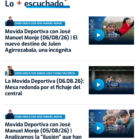
+
Lo
escuchado
ONDA VASCA CON JOSÉ MANUEL MONJE
Movida Deportiva con José
51:59
Manuel Monje (06/08/26) | El
nuevo destino de Julen
Agirrezabala, una incógnita
ONDA VASCA CON JUANJO LUSA Y SAMU VALCÁRCEL
La Movida Deportiva (06.08.26):
54:50
Mesa redonda por el fichaje del
central
ONDA VASCA CON JOSÉ MANUEL MONJE
Movida Deportiva con José
52:42
Manuel Monje (05/08/26) |
Analizamos la "ilusión" que han