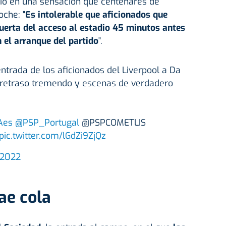
ió en una sensación que centenares de
oche: "
Es intolerable que aficionados que
uerta del acceso al estadio 45 minutos antes
n el arranque del partido
".
entrada de los aficionados del Liverpool a Da
retraso tremendo y escenas de verdadero
Aes
@PSP_Portugal
@PSPCOMETLIS
pic.twitter.com/lGdZi9ZjQz
, 2022
ae cola