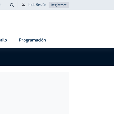
Inicia Sesión
Regístrate
6
Buscar
tilo
Programación