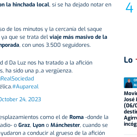
on la hinchada local
, sí se ha dejado notar en
o de los minutos y la cercanía del saque
, ya que se trata del
viaje más masivo de la
emporada
, con unos 3.500 seguidores.
Lo
d d Da Luz nos ha tratado a la afición
, ha sido una p..a vergüenza.
RealSociedad
O
M
élica.
#Aupareal
Movid
October 24, 2023
José
(06/0
desti
 desplazamientos como el de
Roma
-donde la
Agirr
incóg
tadio- o
Graz
,
Lyon
o
Mánchester
, cuando se
ayudaron a conducir al grueso de la afición