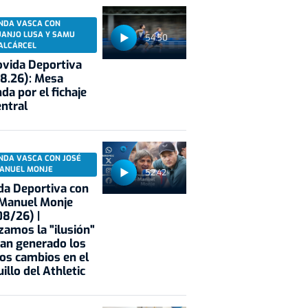
NDA VASCA CON
UANJO LUSA Y SAMU
54:50
ALCÁRCEL
vida Deportiva
8.26): Mesa
da por el fichaje
entral
NDA VASCA CON JOSÉ
ANUEL MONJE
52:42
a Deportiva con
 Manuel Monje
8/26) |
zamos la "ilusión"
an generado los
os cambios en el
illo del Athletic