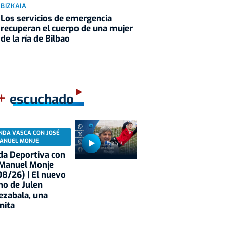
BIZKAIA
Los servicios de emergencia
recuperan el cuerpo de una mujer
de la ría de Bilbao
+
escuchado
NDA VASCA CON JOSÉ
ANUEL MONJE
51:59
a Deportiva con
 Manuel Monje
8/26) | El nuevo
no de Julen
ezabala, una
nita