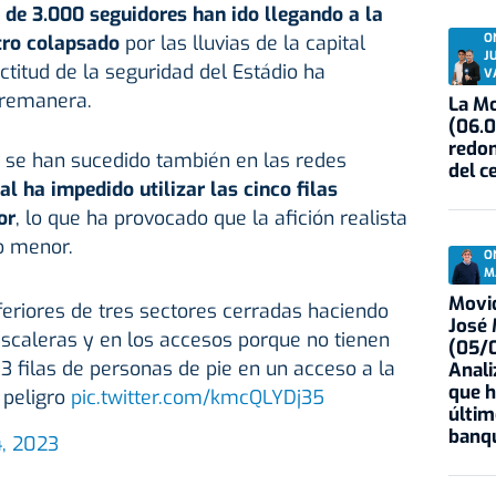
de 3.000 seguidores han ido llegando a la
O
ro colapsado
por las lluvias de la capital
J
actitud de la seguridad del Estádio ha
V
bremanera.
La Mo
(06.0
redon
as se han sucedido también en las redes
del c
cal ha impedido utilizar las cinco filas
or
, lo que ha provocado que la afición realista
o menor.
O
M
Movid
nferiores de tres sectores cerradas haciendo
José
 escaleras y en los accesos porque no tienen
(05/0
 3 filas de personas de pie en un acceso a la
Anali
que h
 peligro
pic.twitter.com/kmcQLYDj35
últim
banqu
4, 2023