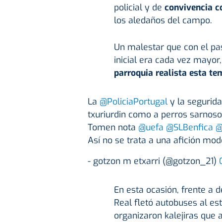
policial y de
convivencia c
los aledaños del campo.
Un malestar que con el pas
inicial era cada vez mayor
parroquia realista esta t
La
@PoliciaPortugal
y la segurida
txuriurdin como a perros sarnosos
Tomen nota
@uefa
@SLBenfica
@
Así no se trata a una afición mod
- gotzon m etxarri (@gotzon_21)
En esta ocasión, frente a
Real fletó autobuses al es
organizaron kalejiras que 