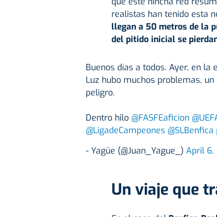
que este hincha red resum
realistas han tenido esta n
llegan a 50 metros de la p
del pitido inicial se pierda
Buenos días a todos. Ayer, en la 
Luz hubo muchos problemas, un 
peligro.
Dentro hilo
@FASFEaficion
@UEF
@LigadeCampeones
@SLBenfica
- Yagüe (@Juan_Yague_)
April 6
Un viaje que tr