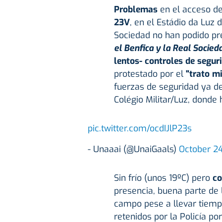
Problemas
en el acceso de 
23V
, en el Estádio da Luz
Sociedad no han podido pre
el Benfica y la Real Socied
lentos- controles de segur
protestado por el
"trato m
fuerzas de seguridad ya de
Colégio Militar/Luz, donde 
pic.twitter.com/ocdIJlP23s
- Unaaai (@UnaiGaals)
October 2
Sin frío (unos 19ºC) pero
co
presencia, buena parte de 
campo pese a llevar tiem
retenidos por la Policía po