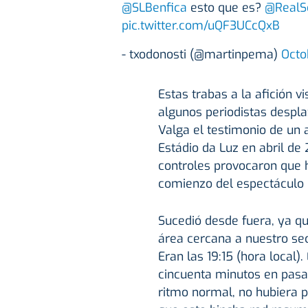
@SLBenfica
esto que es?
@RealS
pic.twitter.com/uQF3UCcQxB
- txodonosti (@martinpema)
Octo
Estas trabas a la afición v
algunos periodistas despla
Valga el testimonio de un a
Estádio da Luz en abril de
controles provocaron que h
comienzo del espectáculo 
Sucedió desde fuera, ya que
área cercana a nuestro sect
Eran las 19:15 (hora local
cincuenta minutos en pasar
ritmo normal, no hubiera 