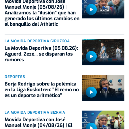
Movida Deportiva con José
Manuel Monje (05/08/26) |
52:42
Analizamos la "ilusión" que han
generado los últimos cambios en
el banquillo del Athletic
LA MOVIDA DEPORTIVA GIPUZKOA
La Movida Deportiva (05.08.26):
Aguerd, Zezé... se disparan los
55:18
rumores
DEPORTES
Borja Rodrigo sobre la polémica
en la Liga Euskotren: "El remo no
09:23
es un deporte aritmético"
LA MOVIDA DEPORTIVA BIZKAIA
Movida Deportiva con José
Manuel Monje (04/08/26) | El
52:38