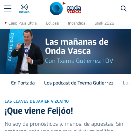
Bus
Bizkaia
Caso Plus Ultra
Eclipse
Incendios
Jaiak 2026
ACTUALIDAD
Las mañanas de
Onda Vasca
Con Txema Gutiérrez | OV
En Portada
Los podcast de Txema Gutiérrez
La 
LAS CLAVES DE JAVIER VIZCAÍNO
¡Que viene Feijóo!
No soy de pronósticos y, menos, de apuestas. Sin