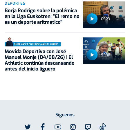
DEPORTES
Borja Rodrigo sobre la polémica
en la Liga Euskotren: "El remo no
09:23
es un deporte aritmético"
ONDA VASCA CON JOSÉ MANUEL MONJE
Movida Deportiva con José
52:38
Manuel Monje (04/08/26) | El
Athletic continúa descansando
antes del inicio liguero
Síguenos