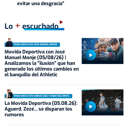
evitar una desgracia"
+
Lo
escuchado
ONDA VASCA CON JOSÉ MANUEL MONJE
Movida Deportiva con José
52:42
Manuel Monje (05/08/26) |
Analizamos la "ilusión" que han
generado los últimos cambios en
el banquillo del Athletic
ONDA VASCA CON JUANJO LUSA Y SAMU VALCÁRCEL
La Movida Deportiva (05.08.26):
55:18
Aguerd, Zezé... se disparan los
rumores