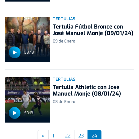
TERTULIAS
Tertulia Fútbol Bronce con
José Manuel Monje (09/01/24)
09 de Enero
59:49
TERTULIAS
Tertulia Athletic con José
Manuel Monje (08/01/24)
08 de Enero
59:18
...
Previous
«
1
22
23
24