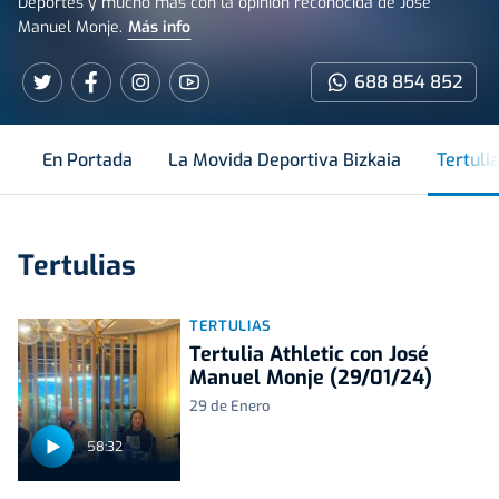
Deportes y mucho más con la opinión reconocida de Jose
Manuel Monje.
Más info
688 854 852
En Portada
La Movida Deportiva Bizkaia
Tertuli
Tertulias
TERTULIAS
Tertulia Athletic con José
Manuel Monje (29/01/24)
29 de Enero
58:32