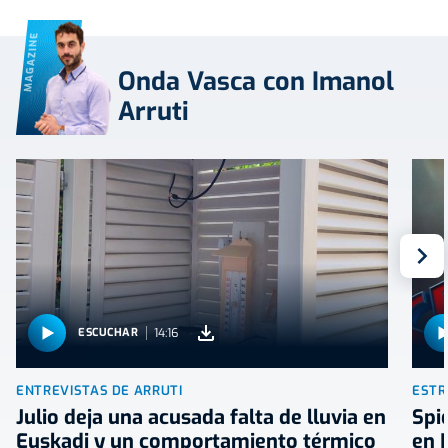
MAGAZINE
Onda Vasca con Imanol
Arruti
S
14:16
ESCUCHAR
ENTREVISTAS DE ARRUTI
ESTR
Julio deja una acusada falta de lluvia en
Spi
Euskadi y un comportamiento térmico
en 