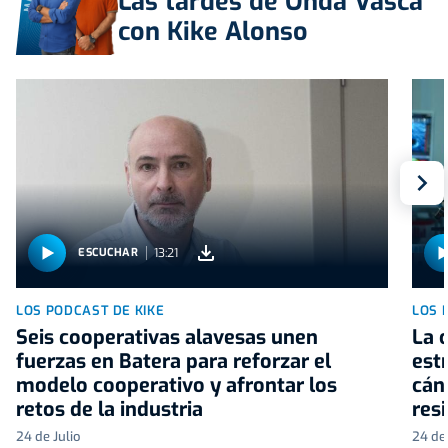
Las tardes de Onda Vasca
con Kike Alonso
S
13:21
ESCUCHAR
LOS PODCAST DE KIKE
LOS 
Seis cooperativas alavesas unen
La 
fuerzas en Batera para reforzar el
estr
modelo cooperativo y afrontar los
cán
retos de la industria
res
24 de Julio
24 de 