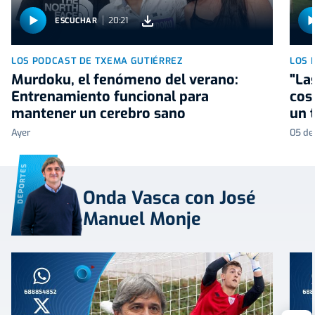
20:21
ESCUCHAR
LOS PODCAST DE TXEMA GUTIÉRREZ
LOS 
Murdoku, el fenómeno del verano:
"La
Entrenamiento funcional para
cos
mantener un cerebro sano
un 
Ayer
05 de
DEPORTES
Onda Vasca con José
Manuel Monje