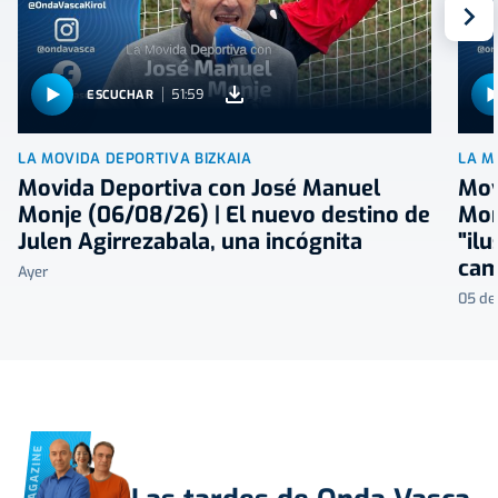
S
51:59
ESCUCHAR
LA MOVIDA DEPORTIVA BIZKAIA
LA M
Movida Deportiva con José Manuel
Mov
Monje (06/08/26) | El nuevo destino de
Mon
Julen Agirrezabala, una incógnita
"il
cam
Ayer
05 de
MAGAZINE