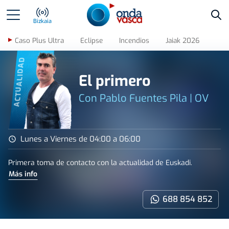
Bus
Bizkaia
Caso Plus Ultra
Eclipse
Incendios
Jaiak 2026
ACTUALIDAD
El primero
Con Pablo Fuentes Pila | OV
Lunes a Viernes de 04:00 a 06:00
Primera toma de contacto con la actualidad de Euskadi.
Más info
688 854 852