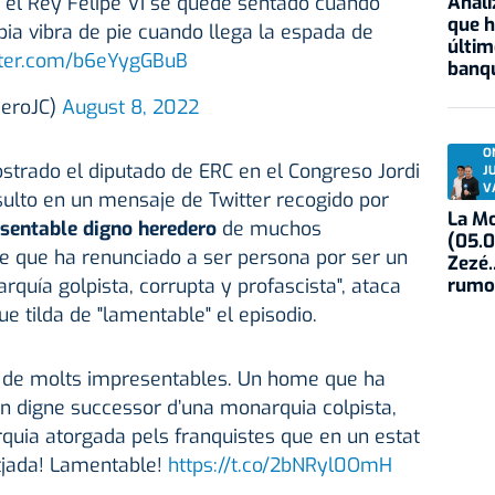
Anali
e el Rey Felipe VI se quede sentado cuando
que h
ia vibra de pie cuando llega la espada de
últim
itter.com/b6eYygGBuB
banqu
deroJC)
August 8, 2022
O
trado el diputado de ERC en el Congreso Jordi
J
V
sulto en un mensaje de Twitter recogido por
La Mo
sentable digno heredero
de muchos
(05.0
 que ha renunciado a ser persona por ser un
Zezé.
rumo
quía golpista, corrupta y profascista", ataca
e tilda de "lamentable" el episodio.
 de molts impresentables. Un home que ha
un digne successor d’una monarquia colpista,
rquia atorgada pels franquistes que en un estat
tjada! Lamentable!
https://t.co/2bNRyl0OmH