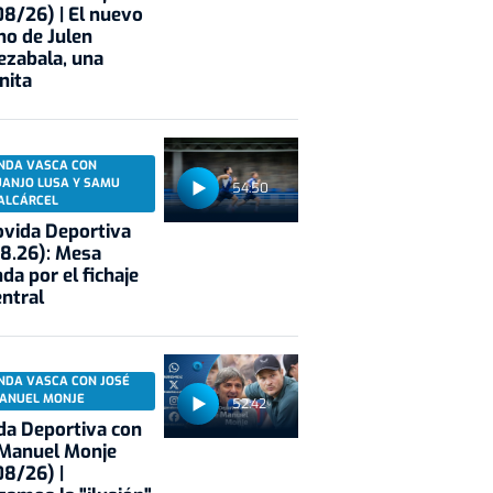
8/26) | El nuevo
no de Julen
ezabala, una
nita
NDA VASCA CON
UANJO LUSA Y SAMU
54:50
ALCÁRCEL
vida Deportiva
8.26): Mesa
da por el fichaje
entral
NDA VASCA CON JOSÉ
ANUEL MONJE
52:42
a Deportiva con
 Manuel Monje
8/26) |