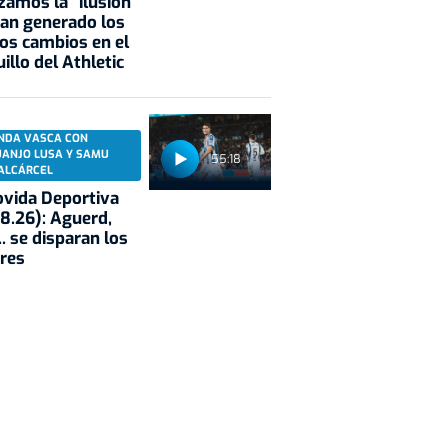
zamos la "ilusión"
an generado los
os cambios en el
illo del Athletic
NDA VASCA CON
UANJO LUSA Y SAMU
55:18
ALCÁRCEL
vida Deportiva
8.26): Aguerd,
.. se disparan los
res