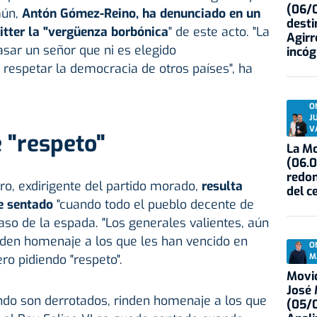
(06/0
mún,
Antón Gómez-Reino, ha denunciado en un
desti
itter la "vergüenza borbónica
" de este acto. "La
Agirr
sar un señor que ni es elegido
incóg
respetar la democracia de otros países", ha
O
J
V
 "respeto"
La Mo
(06.0
redon
o, exdirigente del partido morado,
resulta
del c
de sentado
"cuando todo el pueblo decente de
aso de la espada. "Los generales valientes, aún
nden homenaje a los que les han vencido en
O
M
ro pidiendo "respeto".
Movid
José
ndo son derrotados, rinden homenaje a los que
(05/0