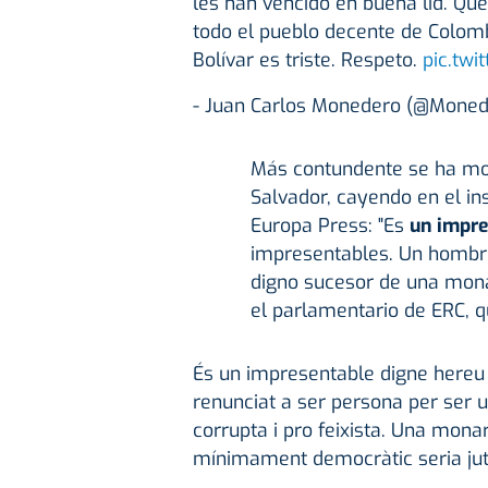
les han vencido en buena lid. Qu
todo el pueblo decente de Colomb
Bolívar es triste. Respeto.
pic.tw
- Juan Carlos Monedero (@Mone
Más contundente se ha mos
Salvador, cayendo en el in
Europa Press: "Es
un impre
impresentables. Un hombre
digno sucesor de una monar
el parlamentario de ERC, qu
És un impresentable digne hereu
renunciat a ser persona per ser 
corrupta i pro feixista. Una mona
mínimament democràtic seria ju