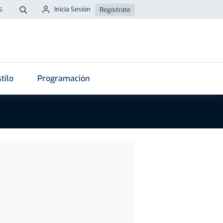
Inicia Sesión
Regístrate
6
Buscar
tilo
Programación