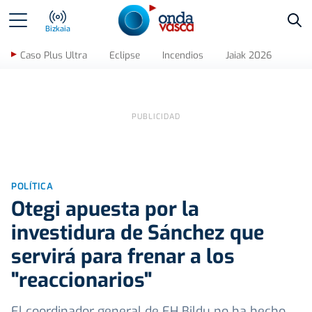
Bus
Bizkaia
Caso Plus Ultra
Eclipse
Incendios
Jaiak 2026
POLÍTICA
Otegi apuesta por la
investidura de Sánchez que
servirá para frenar a los
"reaccionarios"
El coordinador general de EH Bildu no ha hecho