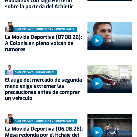
Hablamos con Iago Herrerín
sobre la portería del Athletic
ONDA VASCA CON JUANJO LUSA Y SAMU VALCÁRCEL
La Movida Deportiva (07.08.26):
55:14
A Colonia en pleno volcán de
rumores
ONDA VASCA CON IMANOL ARRUTI
El auge del mercado de segunda
22:10
mano exige extremar las
precauciones antes de comprar
un vehículo
ONDA VASCA CON JUANJO LUSA Y SAMU VALCÁRCEL
La Movida Deportiva (06.08.26):
54:50
Mesa redonda por el fichaje del