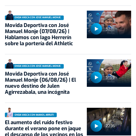
ONDA VASCA CON JOSÉ MANUEL MONJE
Movida Deportiva con José
52:11
Manuel Monje (07/08/26) |
Hablamos con Iago Herrerín
sobre la portería del Athletic
ONDA VASCA CON JOSÉ MANUEL MONJE
Movida Deportiva con José
51:59
Manuel Monje (06/08/26) | El
nuevo destino de Julen
Agirrezabala, una incógnita
ONDA VASCA CON IMANOL ARRUTI
El aumento del ruido festivo
22:36
durante el verano pone en jaque
el descanso de los vecinos en los