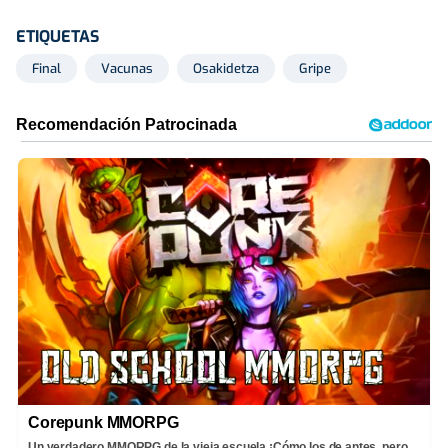
ETIQUETAS
Final
Vacunas
Osakidetza
Gripe
Corepunk MMORPG
Un verdadero MMORPG de la vieja escuela ¡Cómo los de antes, pero