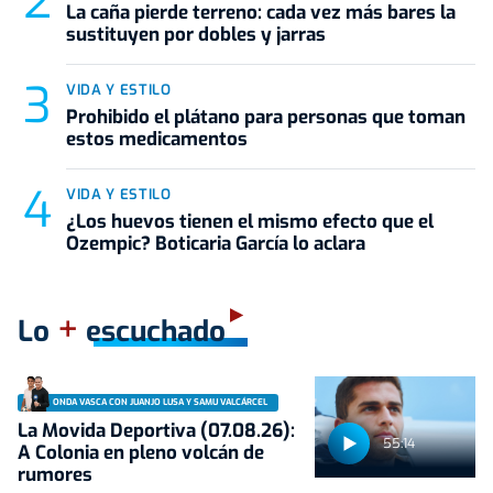
La caña pierde terreno: cada vez más bares la
sustituyen por dobles y jarras
VIDA Y ESTILO
Prohibido el plátano para personas que toman
estos medicamentos
VIDA Y ESTILO
¿Los huevos tienen el mismo efecto que el
Ozempic? Boticaria García lo aclara
+
Lo
escuchado
ONDA VASCA CON JUANJO LUSA Y SAMU VALCÁRCEL
La Movida Deportiva (07.08.26):
55:14
A Colonia en pleno volcán de
rumores