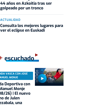
44 años en Azkoitia tras ser
golpeado por un tronco
ACTUALIDAD
Consulta los mejores lugares para
ver el eclipse en Euskadi
+
escuchado
NDA VASCA CON JOSÉ
ANUEL MONJE
51:59
a Deportiva con
 Manuel Monje
8/26) | El nuevo
no de Julen
ezabala, una