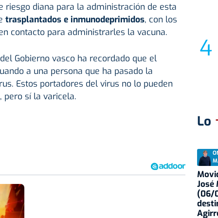
e riesgo diana para la administración de esta
te
trasplantados e inmunodeprimidos
, con los
n contacto para administrarles la vacuna.
del Gobierno vasco ha recordado que el
cuando a una persona que ha pasado la
virus. Estos portadores del virus no lo pueden
 pero sí la varicela.
Lo
O
M
Movid
José
(06/0
desti
Agirr