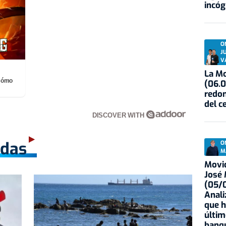
incóg
O
J
V
La Mo
¡Cómo
(06.0
redon
del c
DISCOVER WITH
adas
O
M
Movid
José
(05/0
Anali
que h
últim
banqu