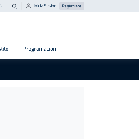
Inicia Sesión
Regístrate
6
Buscar
tilo
Programación