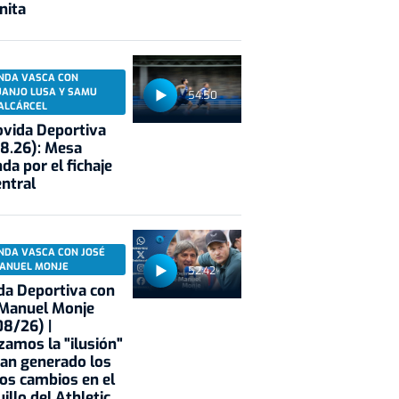
nita
NDA VASCA CON
UANJO LUSA Y SAMU
54:50
ALCÁRCEL
vida Deportiva
8.26): Mesa
da por el fichaje
entral
NDA VASCA CON JOSÉ
ANUEL MONJE
52:42
a Deportiva con
 Manuel Monje
8/26) |
zamos la "ilusión"
an generado los
os cambios en el
illo del Athletic