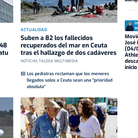
O
M
ACTUALIDAD
Movid
Suben a 82 los fallecidos
José
348
recuperados del mar en Ceuta
(04/0
atu
tras el hallazgo de dos cadáveres
Athle
desca
NOTICIAS TALDEA MULTIMEDIA
inicio
Los pediatras reclaman que los menores
llegados solos a Ceuta sean una "prioridad
absoluta"