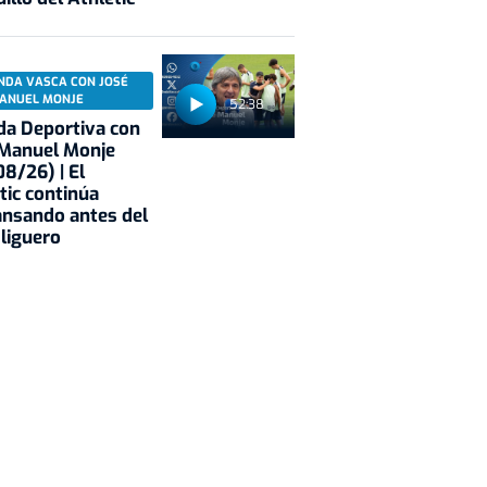
NDA VASCA CON JOSÉ
ANUEL MONJE
52:38
a Deportiva con
 Manuel Monje
8/26) | El
tic continúa
nsando antes del
 liguero