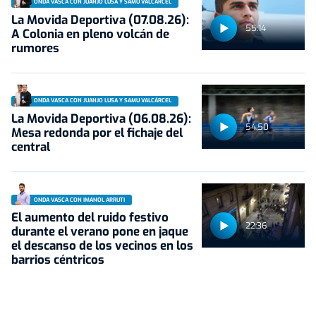
ONDA VASCA CON JUANJO LUSA Y SAMU VALCÁRCEL
La Movida Deportiva (07.08.26):
55:14
A Colonia en pleno volcán de
rumores
ONDA VASCA CON JUANJO LUSA Y SAMU VALCÁRCEL
La Movida Deportiva (06.08.26):
54:50
Mesa redonda por el fichaje del
central
ONDA VASCA CON IMANOL ARRUTI
El aumento del ruido festivo
22:36
durante el verano pone en jaque
el descanso de los vecinos en los
barrios céntricos