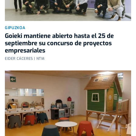
GIPUZKOA
Goieki mantiene abierto hasta el 25 de
septiembre su concurso de proyectos
empresariales
EIDER CÁCERES | NTM