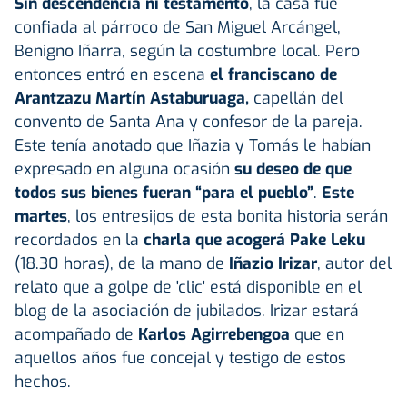
Sin descendencia ni testamento
, la casa fue
confiada al párroco de San Miguel Arcángel,
Benigno Iñarra, según la costumbre local. Pero
entonces entró en escena
el franciscano de
Arantzazu Martín Astaburuaga,
capellán del
convento de Santa Ana y confesor de la pareja.
Este tenía anotado que Iñazia y Tomás le habían
expresado en alguna ocasión
su deseo de que
todos sus bienes fueran “para el pueblo”
.
Este
martes
, los entresijos de esta bonita historia serán
recordados en la
charla que acogerá Pake Leku
(18.30 horas), de la mano de
Iñazio Irizar
, autor del
relato que a golpe de 'clic' está disponible en el
blog de la asociación de jubilados. Irizar estará
acompañado de
Karlos Agirrebengoa
que en
aquellos años fue concejal y testigo de estos
hechos.