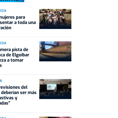
KOA
mujeres para
sentar a toda una
ación
KOA
imera pista de
ca de Elgoibar
eza a tomar
a
IA
revisiones del
 deberían ser más
stivas y
adas"