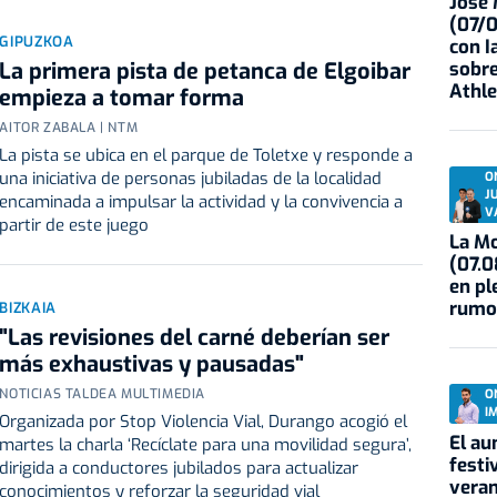
José
(07/
GIPUZKOA
con I
La primera pista de petanca de Elgoibar
sobre
Athle
empieza a tomar forma
AITOR ZABALA | NTM
La pista se ubica en el parque de Toletxe y responde a
una iniciativa de personas jubiladas de la localidad
O
J
encaminada a impulsar la actividad y la convivencia a
V
partir de este juego
La Mo
(07.0
en pl
rumo
BIZKAIA
"Las revisiones del carné deberían ser
más exhaustivas y pausadas"
NOTICIAS TALDEA MULTIMEDIA
O
I
Organizada por Stop Violencia Vial, Durango acogió el
El au
martes la charla ‘Recíclate para una movilidad segura’,
festi
dirigida a conductores jubilados para actualizar
veran
conocimientos y reforzar la seguridad vial