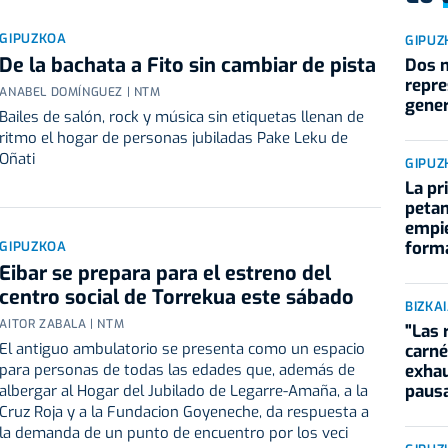
GIPUZKOA
GIPUZ
De la bachata a Fito sin cambiar de pista
Dos 
repre
ANABEL DOMÍNGUEZ | NTM
gener
Bailes de salón, rock y música sin etiquetas llenan de
ritmo el hogar de personas jubiladas Pake Leku de
Oñati
GIPUZ
La pr
petan
empi
form
GIPUZKOA
Eibar se prepara para el estreno del
centro social de Torrekua este sábado
BIZKA
AITOR ZABALA | NTM
"Las 
El antiguo ambulatorio se presenta como un espacio
carné
exhau
para personas de todas las edades que, además de
paus
albergar al Hogar del Jubilado de Legarre-Amaña, a la
Cruz Roja y a la Fundacion Goyeneche, da respuesta a
la demanda de un punto de encuentro por los veci