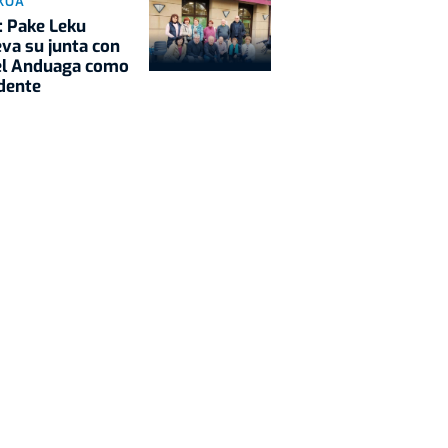
KOA
: Pake Leku
va su junta con
el Anduaga como
dente