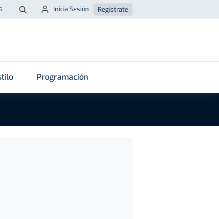
Inicia Sesión
Regístrate
6
Buscar
tilo
Programación