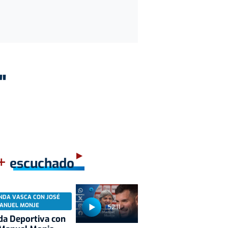
"
+
escuchado
NDA VASCA CON JOSÉ
ANUEL MONJE
52:11
a Deportiva con