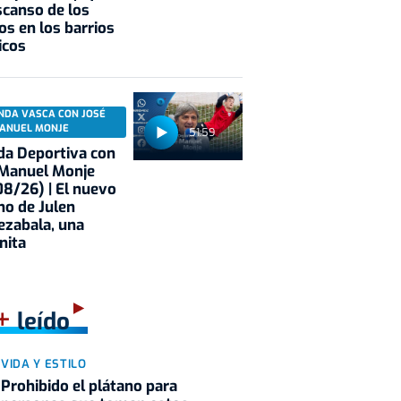
scanso de los
os en los barrios
icos
NDA VASCA CON JOSÉ
ANUEL MONJE
51:59
a Deportiva con
 Manuel Monje
8/26) | El nuevo
no de Julen
ezabala, una
nita
+
leído
VIDA Y ESTILO
Prohibido el plátano para