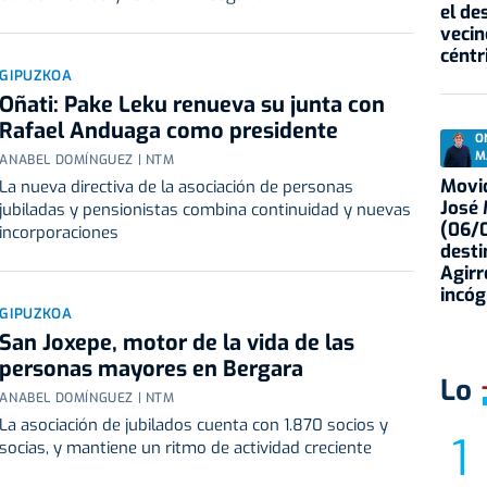
el de
vecin
céntr
GIPUZKOA
Oñati: Pake Leku renueva su junta con
Rafael Anduaga como presidente
O
M
ANABEL DOMÍNGUEZ | NTM
Movid
La nueva directiva de la asociación de personas
José
jubiladas y pensionistas combina continuidad y nuevas
(06/0
incorporaciones
desti
Agirr
incóg
GIPUZKOA
San Joxepe, motor de la vida de las
personas mayores en Bergara
Lo
ANABEL DOMÍNGUEZ | NTM
La asociación de jubilados cuenta con 1.870 socios y
socias, y mantiene un ritmo de actividad creciente