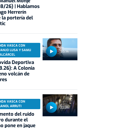
 Manuel Monje
08/26) | Hablamos
ago Herrerín
 la portería del
tic
NDA VASCA CON
UANJO LUSA Y SAMU
55:14
ALCÁRCEL
vida Deportiva
8.26): A Colonia
eno volcán de
res
NDA VASCA CON
MANOL ARRUTI
22:36
mento del ruido
vo durante el
o pone en jaque