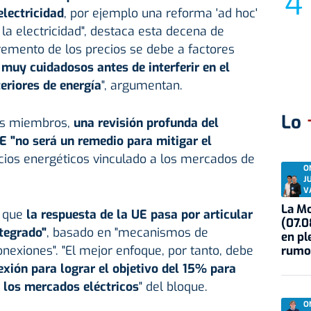
electricidad
, por ejemplo una reforma 'ad hoc'
a electricidad", destaca esta decena de
cremento de los precios se debe a factores
 muy cuidadosos antes de interferir en el
eriores de energía
", argumentan.
Lo
dos miembros,
una revisión profunda del
E "no será un remedio para mitigar el
cios energéticos vinculado a los mercados de
O
J
V
La Mo
n que
la respuesta de la UE pasa por articular
(07.0
tegrado"
, basado en "mecanismos de
en pl
nexiones". "El mejor enfoque, por tanto, debe
rumo
exión para lograr el objetivo del 15% para
 los mercados eléctricos
" del bloque.
O