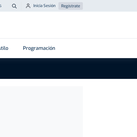
Inicia Sesión
Regístrate
6
Buscar
tilo
Programación