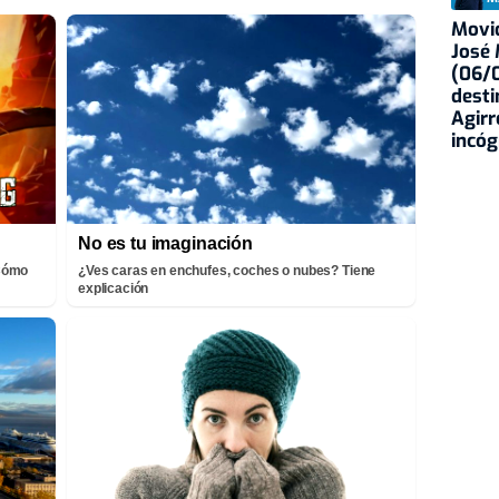
Movid
José
(06/0
desti
Agirr
incóg
No es tu imaginación
¡Cómo
¿Ves caras en enchufes, coches o nubes? Tiene
explicación