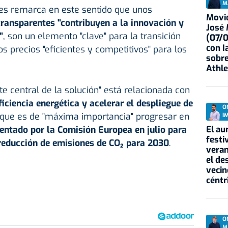
M
ses remarca en este sentido que unos
Movid
ransparentes "contribuyen a la innovación y
José
"
, son un elemento "clave" para la transición
(07/
con I
s precios "eficientes y competitivos" para los
sobre
Athle
te central de la solución" está relacionada con
iciencia energética y acelerar el despliegue de
O
o que es de "máxima importancia" progresar en
I
El au
sentado por la Comisión Europea en julio para
festi
reducción de emisiones de CO₂ para 2030
.
veran
el de
vecin
céntr
O
M