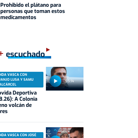
Prohibido el plátano para
personas que toman estos
medicamentos
+
escuchado
NDA VASCA CON
UANJO LUSA Y SAMU
55:14
ALCÁRCEL
vida Deportiva
8.26): A Colonia
eno volcán de
res
NDA VASCA CON JOSÉ