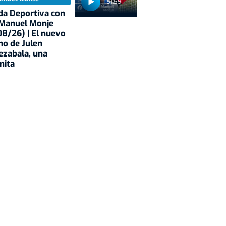
51:59
a Deportiva con
 Manuel Monje
8/26) | El nuevo
no de Julen
ezabala, una
nita