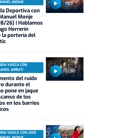
ANUEL MONJE
52:11
a Deportiva con
 Manuel Monje
08/26) | Hablamos
ago Herrerín
 la portería del
tic
NDA VASCA CON
MANOL ARRUTI
22:36
mento del ruido
vo durante el
o pone en jaque
scanso de los
os en los barrios
icos
NDA VASCA CON JOSÉ
ANUEL MONJE