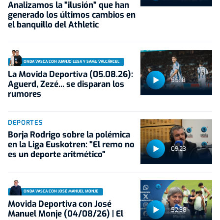
Analizamos la "ilusión" que han
generado los últimos cambios en
el banquillo del Athletic
ONDA VASCA CON JUANJO LUSA Y SAMU VALCÁRCEL
La Movida Deportiva (05.08.26):
55:18
Aguerd, Zezé... se disparan los
rumores
DEPORTES
Borja Rodrigo sobre la polémica
en la Liga Euskotren: "El remo no
09:23
es un deporte aritmético"
ONDA VASCA CON JOSÉ MANUEL MONJE
Movida Deportiva con José
52:38
Manuel Monje (04/08/26) | El