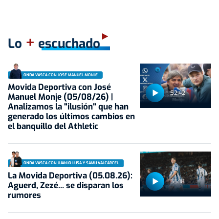
+
Lo
escuchado
ONDA VASCA CON JOSÉ MANUEL MONJE
Movida Deportiva con José
52:42
Manuel Monje (05/08/26) |
Analizamos la "ilusión" que han
generado los últimos cambios en
el banquillo del Athletic
ONDA VASCA CON JUANJO LUSA Y SAMU VALCÁRCEL
La Movida Deportiva (05.08.26):
55:18
Aguerd, Zezé... se disparan los
rumores