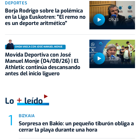
DEPORTES
Borja Rodrigo sobre la polémica
en la Liga Euskotren: "El remo no
09:23
es un deporte aritmético"
ONDA VASCA CON JOSÉ MANUEL MONJE
Movida Deportiva con José
52:38
Manuel Monje (04/08/26) | El
Athletic continúa descansando
antes del inicio liguero
+
Lo
leído
BIZKAIA
Sorpresa en Bakio: un pequeño tiburón obliga a
cerrar la playa durante una hora